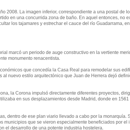
año 2008. La imagen inferior, correspondiente a una postal de l
rtido en una concurrida zona de baño. En aquel entonces, no exi
cultar los tajamares y estrechar el cauce del río Guadarrama, e
ial marcó un periodo de auge constructivo en la vertiente meri
ente monumento renacentista.
conómicos que concedía la Casa Real para remodelar sus edifi
os al nuevo estilo arquitectónico que Juan de Herrera dejó defin
ona, la Corona impulsó directamente diferentes proyectos, dirig
I utilizaba en sus desplazamientos desde Madrid, donde en 1561
as, dentro de ese plan viario llevado a cabo por la monarquía. 
s municipios que se vieron especialmente beneficiados por el 
on el desarrollo de una potente industria hostelera.