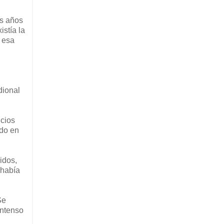
os años
stía la
n esa
dional
cios
ido en
idos,
 había
Se
intenso