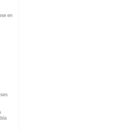
ose en
nses
s
abía