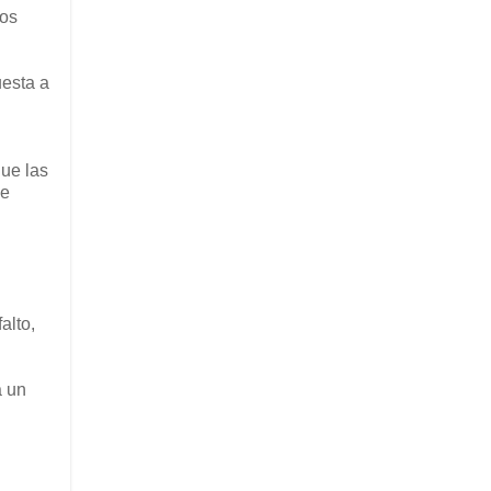
los
uesta a
que las
ue
alto,
a un