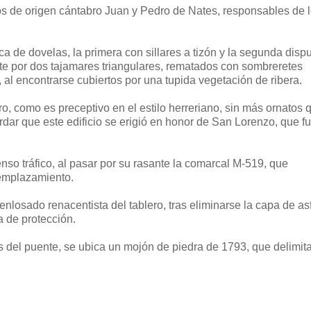
ros de origen cántabro Juan y Pedro de Nates, responsables de 
a de dovelas, la primera con sillares a tizón y la segunda disp
nte por dos tajamares triangulares, rematados con sombreretes
 al encontrarse cubiertos por una tupida vegetación de ribera.
, como es preceptivo en el estilo herreriano, sin más ornatos 
rdar que este edificio se erigió en honor de San Lorenzo, que f
enso tráfico, al pasar por su rasante la comarcal M-519, que
 emplazamiento.
enlosado renacentista del tablero, tras eliminarse la capa de asf
a de protección.
 del puente, se ubica un mojón de piedra de 1793, que delimit