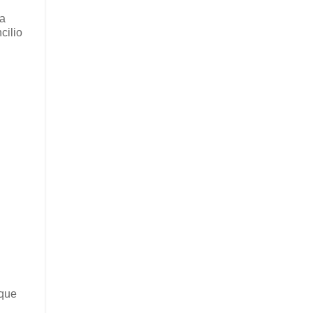
la
cilio
 que