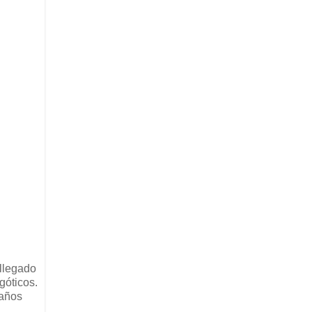
 llegado
góticos.
 años