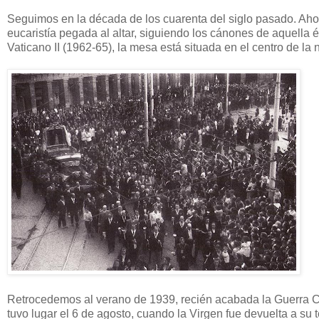
Seguimos en la década de los cuarenta del siglo pasado. Ahora
eucaristía pegada al altar, siguiendo los cánones de aquella é
Vaticano II (1962-65), la mesa está situada en el centro de la 
Retrocedemos al verano de 1939, recién acabada la Guerra Civi
tuvo lugar el 6 de agosto, cuando la Virgen fue devuelta a su 