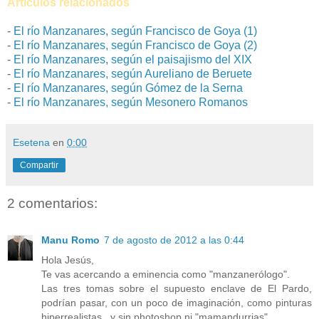
Artículos relacionados
-
El río Manzanares, según Francisco de Goya (1)
-
El río Manzanares, según Francisco de Goya (2)
-
El río Manzanares, según el paisajismo del XIX
-
El río Manzanares, según Aureliano de Beruete
-
El río Manzanares, según Gómez de la Serna
-
El río Manzanares, según Mesonero Romanos
Esetena
en
0:00
Compartir
2 comentarios:
Manu Romo
7 de agosto de 2012 a las 0:44
Hola Jesús,
Te vas acercando a eminencia como "manzanerólogo".
Las tres tomas sobre el supuesto enclave de El Pardo,
podrían pasar, con un poco de imaginación, como pinturas
hiperrealistas...y sin photoshop ni "mamandurrias".