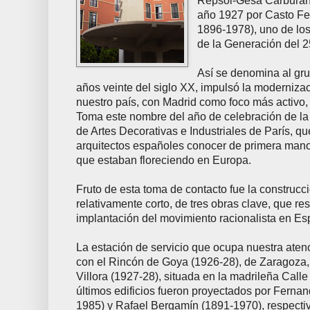
Repsol-Gesa Carburant
año 1927 por Casto F
1896-1978), uno de lo
de la Generación del 2
Así se denomina al gru
años veinte del siglo XX, impulsó la modernizac
nuestro país, con Madrid como foco más activo,
Toma este nombre del año de celebración de la
de Artes Decorativas e Industriales de París, qu
arquitectos españoles conocer de primera man
que estaban floreciendo en Europa.
Fruto de esta toma de contacto fue la construcc
relativamente corto, de tres obras clave, que re
implantación del movimiento racionalista en Es
La estación de servicio que ocupa nuestra atenc
con el Rincón de Goya (1926-28), de Zaragoza,
Villora (1927-28), situada en la madrileña Call
últimos edificios fueron proyectados por Ferna
1985) y Rafael Bergamín (1891-1970), respect