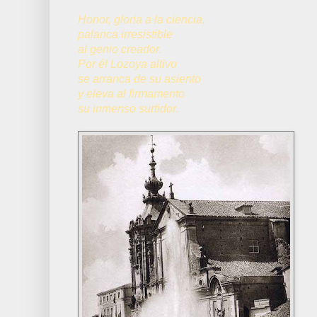
Honor, gloria a la ciencia,
palanca irresistible
al genio creador.
Por él Lozoya altivo
se arranca de su asiento
y eleva al firmamento
su inmenso surtidor.