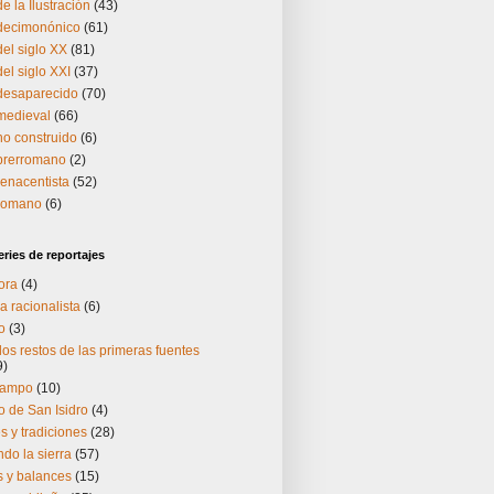
e la Ilustración
(43)
 decimonónico
(61)
del siglo XX
(81)
el siglo XXI
(37)
 desaparecido
(70)
medieval
(66)
no construido
(6)
 prerromano
(2)
renacentista
(52)
 romano
(6)
ries de reportajes
ora
(4)
a racionalista
(6)
o
(3)
os restos de las primeras fuentes
9)
Campo
(10)
 de San Isidro
(4)
 y tradiciones
(28)
do la sierra
(57)
s y balances
(15)