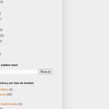
(4)
)
4)
)
(3)
o
(3)
6)
)
palabra clave
stica y por tipo de enclave
templos
(1)
lazas
(16)
tradicionales
(1)