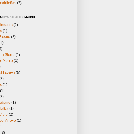
madrileñas
(7)
a Comunidad de Madrid
 Henares
(2)
s
(1)
Fresno
(2)
(1)
6)
 la Sierra
(1)
el Monte
(3)
)
el Lozoya
(5)
(2)
os
(1)
(1)
(2)
ediano
(1)
llalba
(1)
Viejo
(2)
el Arroyo
(1)
)
(3)