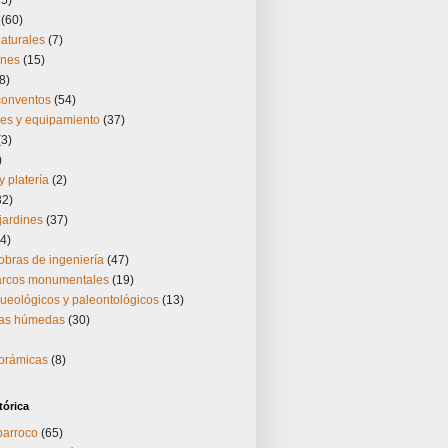
25)
(60)
aturales
(7)
ones
(15)
8)
 conventos
(54)
nes y equipamiento
(37)
(3)
)
y platería
(2)
32)
jardines
(37)
4)
obras de ingeniería
(47)
 arcos monumentales
(19)
ueológicos y paleontológicos
(13)
nas húmedas
(30)
norámicas
(8)
tórica
barroco
(65)