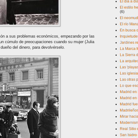
El día a d
El estilo 
(6)
El neomud
El río Man
En busca d
ución a sus problemas económicos, empezando por las
Inquietude
un cúmulo de preocupaciones cuando su mujer (Julia
Jardines r
l dueño del dinero, para devolvérselo.
La Marca 
La Sierra 
La arquite
Las 'playa
Las iglesia
Las otras 
Lo que esc
Madrid en 
Madrid en 
Madrid fue
Madrileño
Mirar hacia
Modernism
Real Sitio
San Isidro