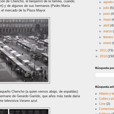
ción de Chencho, el benjamín de la familia, cuando,
►
agosto
rt) y de algunos de sus hermanos (Pedro María
►
julio
(5)
an el mercado de la Plaza Mayor.
►
junio
(4
►
mayo
(
►
abril
(4
►
marzo
►
febrer
►
enero
(
►
2011
(73)
►
2010
(150
Búsqueda por 
Búsqueda artí
pequeño Chencho (a quien vemos abajo, de espaldas)
Altares y 
, hermano de Gerardo Garrido, que años más tarde daría
Calles y p
rie televisiva
Verano azul
.
Cine
(2)
Comercios 