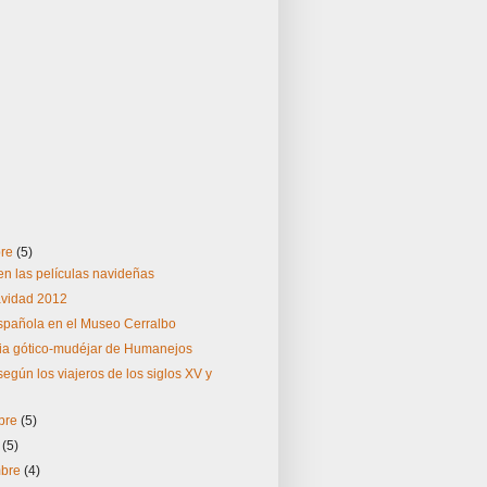
bre
(5)
en las películas navideñas
avidad 2012
pañola en el Museo Cerralbo
sia gótico-mudéjar de Humanejos
egún los viajeros de los siglos XV y
bre
(5)
e
(5)
mbre
(4)