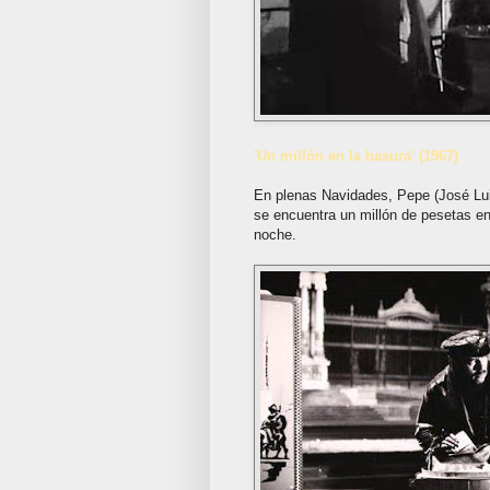
'Un millón en la basura' (1967)
En plenas Navidades, Pepe (José Lui
se encuentra un millón de pesetas en
noche.