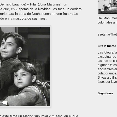
Bernard Lajarrige) y Pilar (Julia Martínez), un
s que, en vísperas de la Navidad, les toca un cordero
ararlo para la cena de Nochebuena se ven frustradas
do en la mascota de sus hijos.
Del Monument
coloniales a 
esetena@hot
Cita la fuente
Las fotografí
exceptuando l
las que se ci
algunas fotos
encuentres en
colaboramos. 
Si vas a utili
blog
, por favo
Seguidores
este filme un Madrid suburbial y mísero, en el que