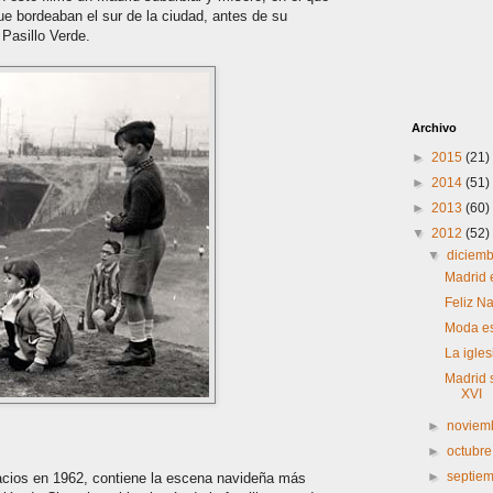
ue bordeaban el sur de la ciudad, antes de su
 Pasillo Verde.
Archivo
►
2015
(21)
►
2014
(51)
►
2013
(60)
▼
2012
(52)
▼
diciem
Madrid 
Feliz N
Moda es
La igle
Madrid s
XVI
►
noviem
►
octubr
►
septie
lacios en 1962, contiene la escena navideña más