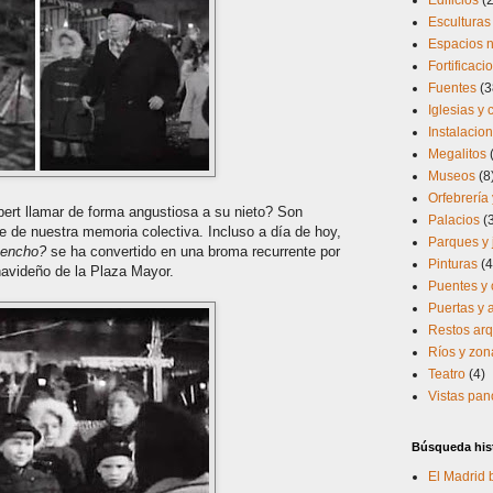
Edificios
(
Esculturas
Espacios n
Fortificaci
Fuentes
(3
Iglesias y
Instalacio
Megalitos
Museos
(8
Orfebrería 
bert llamar de forma angustiosa a su nieto? Son
Palacios
(
 de nuestra memoria colectiva. Incluso a día de hoy,
Parques y 
hencho?
se ha convertido en una broma recurrente por
Pinturas
(4
navideño de la Plaza Mayor.
Puentes y 
Puertas y
Restos arq
Ríos y zo
Teatro
(4)
Vistas pa
Búsqueda his
El Madrid 