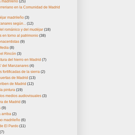
ía madrileño
(25)
herreriano en la Comunidad de Madrid
éjar madrileño
(3)
zanares según...
(12)
el románico y del mudéjar
(18)
s en torno al patrimonio
(38)
enacentistas
(9)
Media
(8)
del Rincón
(3)
ctura del hierro en Madrid
(7)
s' del Manzanares
(4)
s fortificadas de la sierra
(2)
puertas de Madrid
(13)
riben de Madrid
(12)
la pintura
(19)
los medios audiovisuales
(3)
ra de Madrid
(9)
s
(9)
 arriba
(2)
o madrileño
(6)
 de El Pardo
(11)
(7)