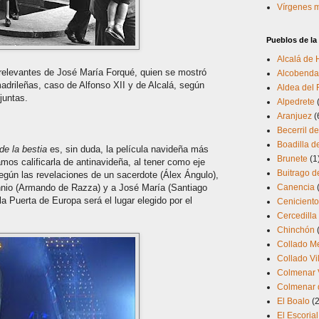
Vírgenes 
Pueblos de l
Alcalá de
elevantes de José María Forqué, quien se mostró
Alcobenda
adrileñas, caso de Alfonso XII y de Alcalá, según
Aldea del 
juntas.
Alpedrete
Aranjuez
(
Becerril de
Boadilla d
de la bestia
es, sin duda, la película navideña más
Brunete
(1
amos calificarla de antinavideña, al tener como eje
Buitrago d
 según las revelaciones de un sacerdote (Álex Ángulo),
nnio (Armando de Razza) y a José María (Santiago
Canencia
a Puerta de Europa será el lugar elegido por el
Cenicient
Cercedilla
Chinchón
Collado M
Collado Vi
Colmenar 
Colmenar d
El Boalo
(2
El Escorial