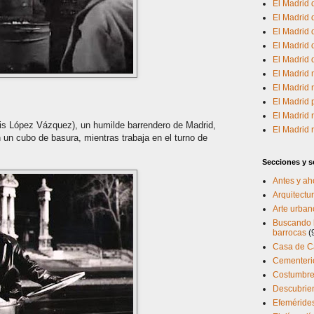
El Madrid d
El Madrid
El Madrid 
El Madrid d
El Madrid
El Madrid 
El Madrid 
El Madrid
El Madrid 
s López Vázquez), un humilde barrendero de Madrid,
El Madrid
 un cubo de basura, mientras trabaja en el turno de
Secciones y se
Antes y ah
Arquitectur
Arte urban
Buscando l
barrocas
(
Casa de 
Cementerio
Costumbres
Descubrien
Efeméride