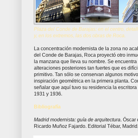
Plaza del Conde de Barajas: en el centro, detall
y, en los extremos, las dos obras de Roca.
La concentración modernista de la zona no aca
del Conde de Barajas, Roca proyectó otro inmu
la manzana que lleva su nombre. Se encuentra 
alteraciones posteriores tan fuertes que es difíc
primitivo. Tan sólo se conservan algunos motiv
inspiración geométrica en la primera planta. C
señalar que aquí tuvo su residencia la escritor
1931 y 1936.
Bibliografía
Madrid modernista: guía de arquitectura
. Óscar
Ricardo Muñoz Fajardo. Editorial Tébar, Madrid