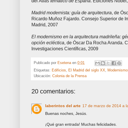
del
Atlas temático de España
. Ediciones Nobel
Madrid modernista: guía de arquitectura
, de Ós
Ricardo Muñoz Fajardo. Consejo Superior de Inv
Madrid, 2007
El modernismo en la arquitectura madrileña: gé
opción ecléctica
, de Óscar Da Rocha Aranda. C
Investigaciones Científicas, 2009
Publicado por
Esetena
en
0:01
Etiquetas:
Edificios
,
El Madrid del siglo XX
,
Modernismo
Ubicación:
Colonia de la Prensa
20 comentarios:
laberintos del arte
17 de marzo de 2014 a l
Buenas noches, Jesús.
¡Qué gran entrada! Muchas felicidades.