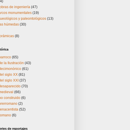
4)
obras de ingeniería
(47)
 arcos monumentales
(19)
ueológicos y paleontológicos
(13)
nas húmedas
(30)
norámicas
(8)
tórica
barroco
(65)
e la Ilustración
(43)
 decimonónico
(61)
del siglo XX
(81)
el siglo XXI
(37)
 desaparecido
(70)
medieval
(66)
no construido
(6)
 prerromano
(2)
renacentista
(52)
 romano
(6)
ries de reportajes