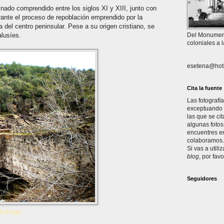
nado comprendido entre los siglos XI y XIII, junto con
urante el proceso de repoblación emprendido por la
a del centro peninsular. Pese a su origen cristiano, se
alusíes.
Del Monument
coloniales a 
esetena@hot
Cita la fuente
Las fotografí
exceptuando l
las que se ci
algunas fotos
encuentres en
colaboramos. 
Si vas a utili
blog
, por favo
Seguidores
uitrago.