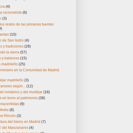
ora
(4)
a racionalista
(6)
o
(3)
os restos de las primeras fuentes
9)
Campo
(10)
 de San Isidro
(4)
 y tradiciones
(28)
do la sierra
(57)
s y balances
(15)
ía madrileño
(25)
herreriano en la Comunidad de Madrid
éjar madrileño
(3)
zanares según...
(12)
el románico y del mudéjar
(18)
s en torno al patrimonio
(38)
enacentistas
(9)
Media
(8)
del Rincón
(3)
ctura del hierro en Madrid
(7)
s' del Manzanares
(4)