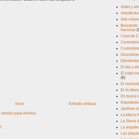
Antes y ah
Arquitectur
Arte urban
Buscando l
barrocas
(
Casa de 
Cementerio
Costumbres
Descubrien
Efeméride
El día a d
El estilo 
(6)
El neomud
El río Man
En busca d
Inquietude
Inicio
Entrada antigua
Jardines r
 versión para móviles
La Marca 
La Sierra 
)
La arquite
Las 'playa