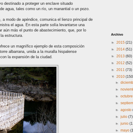
o destinado a proteger un enclave situado
de agua, tales como un río, un manantial o un pozo.
 a modo de apéndice, comunica el lienzo principal de
nistra el agua. En esta parte solía levantarse una
ar aún más el punto de abastecimiento, que, por lo
Archivo
la estructura.
►
2015
(21)
, ofrece un magnífico ejemplo de esta composición
►
2014
(51)
torre albarrana, unida a la muralla hispalense
►
2013
(60)
con la expansión de la ciudad.
►
2012
(52)
►
2011
(73)
▼
2010
(150
►
diciem
►
noviem
►
octubr
►
septie
►
agosto
►
julio
(7)
►
junio
(1
►
mayo
(