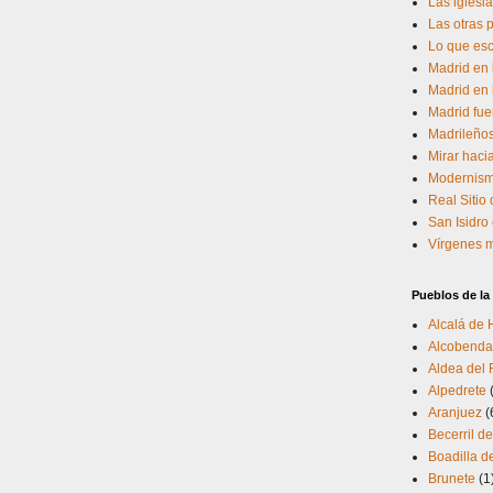
Las iglesia
Las otras 
Lo que esc
Madrid en 
Madrid en 
Madrid fue
Madrileño
Mirar hacia
Modernism
Real Sitio
San Isidro
Vírgenes 
Pueblos de l
Alcalá de
Alcobenda
Aldea del 
Alpedrete
Aranjuez
(
Becerril de
Boadilla d
Brunete
(1