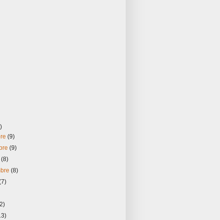
)
bre
(9)
bre
(9)
e
(8)
mbre
(8)
(7)
2)
13)