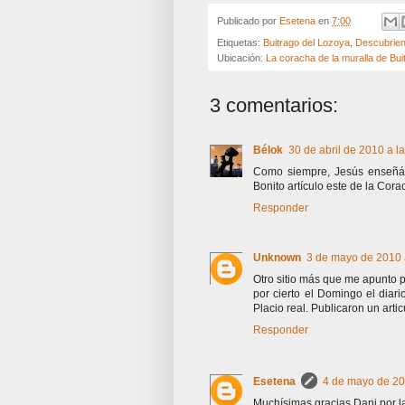
Publicado por
Esetena
en
7:00
Etiquetas:
Buitrago del Lozoya
,
Descubriend
Ubicación:
La coracha de la muralla de Bui
3 comentarios:
Bélok
30 de abril de 2010 a l
Como siempre, Jesús enseñán
Bonito artículo este de la Cor
Responder
Unknown
3 de mayo de 2010 
Otro sitio más que me apunto p
por cierto el Domingo el diar
Placio real. Publicaron un arti
Responder
Esetena
4 de mayo de 20
Muchísimas gracias Dani por la 