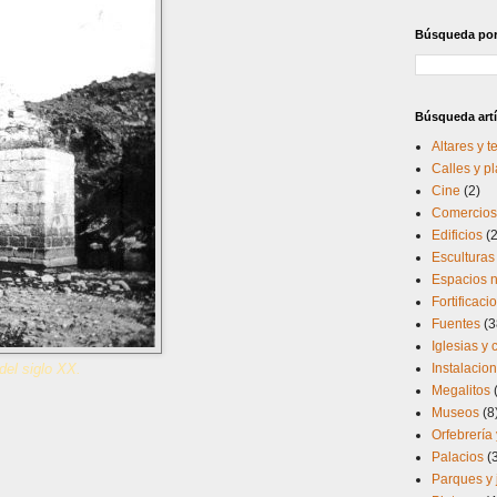
Búsqueda por 
Búsqueda artí
Altares y 
Calles y p
Cine
(2)
Comercios 
Edificios
(
Esculturas
Espacios n
Fortificaci
Fuentes
(3
Iglesias y
del siglo XX.
Instalacio
Megalitos
Museos
(8
Orfebrería 
Palacios
(
Parques y 