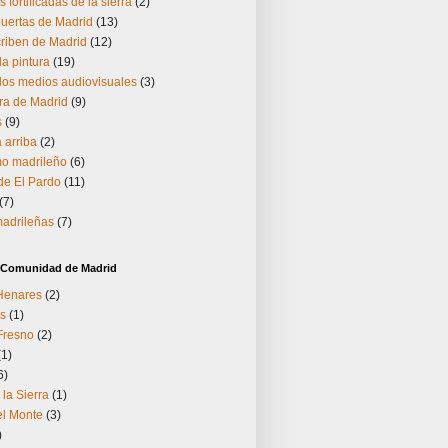
s fortificadas de la sierra
(2)
puertas de Madrid
(13)
riben de Madrid
(12)
la pintura
(19)
los medios audiovisuales
(3)
ra de Madrid
(9)
s
(9)
 arriba
(2)
o madrileño
(6)
 de El Pardo
(11)
(7)
madrileñas
(7)
a Comunidad de Madrid
 Henares
(2)
s
(1)
Fresno
(2)
(1)
6)
 la Sierra
(1)
el Monte
(3)
)