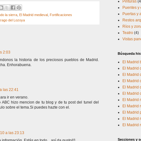
Pinturas
(4
Puentes y 
Puertas y
o la sierra
,
El Madrid medieval
,
Fortificaciones
Restos arq
trago del Lozoya
Ríos y zo
Teatro
(4)
Vistas pa
as 2:03
Búsqueda his
donos la historia de los preciosos pueblos de Madrid.
El Madrid 
acha. Enhorabuena.
El Madrid d
El Madrid
El Madrid 
El Madrid d
a las 22:41
El Madrid
ara ir en verano.
El Madrid 
io ABC hizo mencion de tu blog y de tu post del tunel del
El Madrid 
culo sobre el tema.Si puedes hazte con el.
El Madrid
El Madrid 
El Madrid
10 a las 23:13
Secciones y se
información. Estás en todo... así da gusto!!1