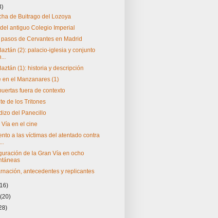
3)
cha de Buitrago del Lozoya
 del antiguo Colegio Imperial
s pasos de Cervantes en Madrid
ztán (2): palacio-iglesia y conjunto
...
ztán (1): historia y descripción
 en el Manzanares (1)
puertas fuera de contexto
te de los Tritones
dizo del Panecillo
Vía en el cine
to a las víctimas del atentado contra
..
guración de la Gran Vía en ocho
antáneas
rnación, antecedentes y replicantes
(16)
o
(20)
28)