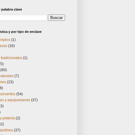
palabra clave
stica y por tipo de enclave
templos
(1)
lazas
(16)
tradicionales
(1)
25)
(60)
aturales
(7)
ones
(15)
8)
 conventos
(54)
nes y equipamiento
(37)
(3)
)
y platería
(2)
32)
jardines
(37)