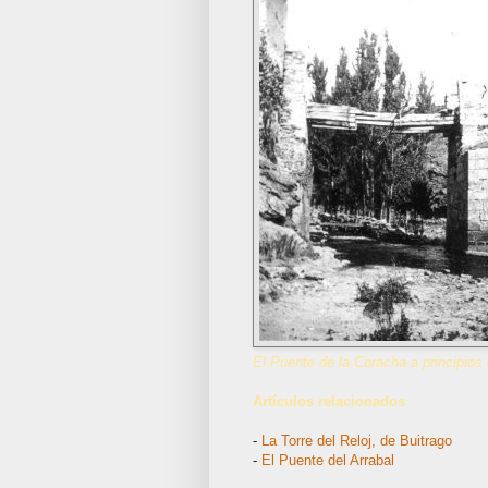
El Puente de la Coracha a principios 
Artículos relacionados
-
La Torre del Reloj, de Buitrago
-
El Puente del Arrabal