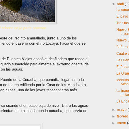
▼
abril
(1
La cora
El patio
Tras lo
 adarve en la parte superior.
Nuevo Ba
urban
este del recinto amurallado, junto a uno de los
Nuevo Ba
uniendo el caserío con el río Lozoya, hacia el que se
Bañarse
Cuatro 
 de Puentes Viejas anegó el desfiladero que rodea el
La Fuen
lo, quedó sumergido parcialmente el extremo oriental de
El Pasa
con las aguas.
La Gran 
Puente de la Coracha, que permitía llegar hasta la
Monumen
Alfon.
lla de recreo edificada por la Casa de los Mendoza a
 en ruinas, una de las joyas renacentistas más
La inau
inst
La Enca
se cuando el embalse baja de nivel. Entre las aguas
►
marzo
rfectamente alineada con la coracha, que servía de
►
febrer
►
enero
(