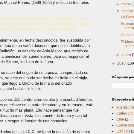
ués Manuel Pereira (1588-1683) y colocada tres años
►
marzo
▼
febrer
La Plaz
ua original de Endimión. Museo de Historia. Fuente
 imagen: 'Arte y diplomacia de la monarquía hispánica
Buscand
barro
 siglo XVII', de José Luis Colomer, año 2003.
Colmena
riormente, en fecha desconocida, fue sustituida por
El Monu
statua de un varón desnudo, que suele identificarse
ahor
ndimión, un cazador de Asia Menor, que recibió de
►
enero
(
la bendición del sueño eterno, para corresponder al
de Selene, la diosa de la Luna.
►
2010
(150
se sabe del origen de esta pieza, aunque, dada su
Búsqueda por 
ra, se cree que pudo ser hecha en Italia en el siglo
 que llegó a Madrid de la mano del citado
ciante Ludovico Turchi.
apenas 135 centímetros de alto y presenta diferentes
Búsqueda artí
es de relieve en la parte delantera y en la trasera, ésta
Altares y 
a mucho más plana. Ello hace pensar que fue
Calles y p
bida para ser vista únicamente de frente y que tal
Cine
(2)
ba a ocupar el interior de una hornacina.
Comercios 
Edificios
(
iados del siglo XIX, se tomó la decisión de derribar