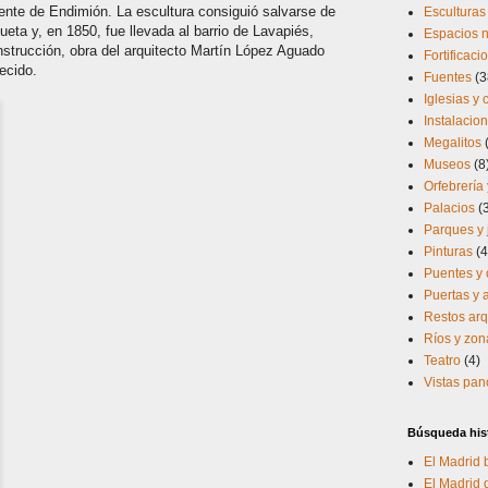
ente de Endimión. La escultura consiguió salvarse de
Esculturas
queta y, en 1850, fue llevada al barrio de Lavapiés,
Espacios n
strucción, obra del arquitecto Martín López Aguado
Fortificaci
ecido.
Fuentes
(3
Iglesias y
Instalacio
Megalitos
Museos
(8
Orfebrería 
Palacios
(
Parques y 
Pinturas
(4
Puentes y 
Puertas y
Restos arq
Ríos y zo
Teatro
(4)
Vistas pa
Búsqueda his
El Madrid 
El Madrid d