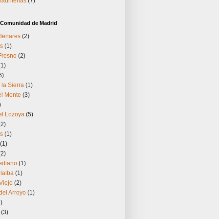
madrileñas
(7)
a Comunidad de Madrid
 Henares
(2)
s
(1)
Fresno
(2)
(1)
6)
 la Sierra
(1)
el Monte
(3)
)
el Lozoya
(5)
(2)
os
(1)
(1)
(2)
ediano
(1)
llalba
(1)
Viejo
(2)
el Arroyo
(1)
)
(3)