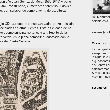
madrileño Juan Gómez de Mora (1586-1648) y por el
634). Por su parte, el mercader florentino Ludovico
ve, con su labor de compra-venta de esculturas,
Del Monument
coloniales a 
iglo XIX, aunque se conservan varias piezas aisladas,
ecicladas en otras fuentes. Éste es el caso de La
yo cuerpo principal perteneció a la Fuente de la
esetena@hot
uz Verde, en la plaza homónima, adornada con la
za de Puerta Cerrada.
Cita la fuente
Las fotografí
exceptuando l
las que se ci
algunas fotos
encuentres en
colaboramos. 
Si vas a utili
blog
, por favo
Seguidores