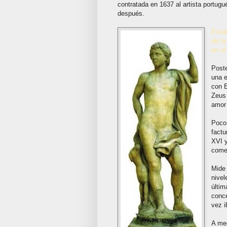
contratada en 1637 al artista portug
después.
Estat
de la
en el
Poste
una e
con E
Zeus 
amor 
Poco 
factu
XVI y
comer
Mide 
nivel
últim
conce
vez i
A med