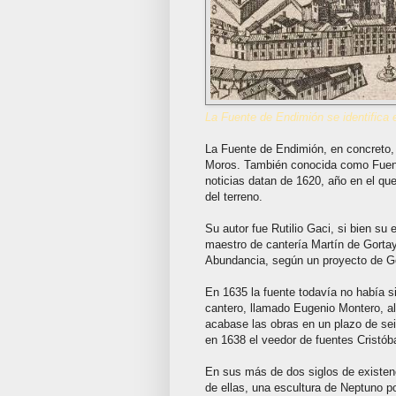
La Fuente de Endimión se identifica 
La Fuente de Endimión, en concreto, 
Moros. También conocida como Fuent
noticias datan de 1620, año en el qu
del terreno.
Su autor fue Rutilio Gaci, si bien su
maestro de cantería Martín de Gortay
Abundancia, según un proyecto de G
En 1635 la fuente todavía no había s
cantero, llamado Eugenio Montero, a
acabase las obras en un plazo de se
en 1638 el veedor de fuentes Cristóba
En sus más de dos siglos de existenc
de ellas, una escultura de Neptuno por