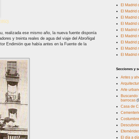
El Madrid
El Madrid 
El Madrid d
1850).
El Madrid
El Madrid 
u, realizada ese mismo año, la nueva fuente disponía
El Madrid 
dores y treinta reales de agua del viaje del Abroñigal
El Madrid
astor Endimión que había antes en la Fuente de la
El Madrid 
El Madrid
Secciones y se
Antes y ah
Arquitectur
Arte urban
Buscando l
barrocas
(
Casa de 
Cementerio
Costumbres
Descubrien
Efeméride
El día a d