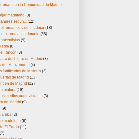
herreriano en la Comunidad de Madrid
éjar madrileño
(3)
zanares según...
(12)
el románico y del mudéjar
(18)
s en torno al patrimonio
(38)
enacentistas
(9)
Media
(8)
del Rincón
(3)
ctura del hierro en Madrid
(7)
s' del Manzanares
(4)
s fortificadas de la sierra
(2)
puertas de Madrid
(13)
riben de Madrid
(12)
la pintura
(19)
los medios audiovisuales
(3)
ra de Madrid
(9)
s
(9)
 arriba
(2)
o madrileño
(6)
 de El Pardo
(11)
(7)