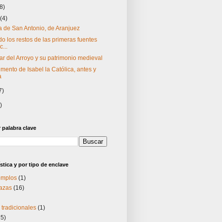
(8)
o
(4)
a de San Antonio, de Aranjuez
o los restos de las primeras fuentes
c...
r del Arroyo y su patrimonio medieval
mento de Isabel la Católica, antes y
a
7)
)
palabra clave
stica y por tipo de enclave
templos
(1)
lazas
(16)
tradicionales
(1)
25)