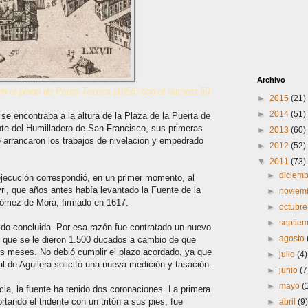
Archivo
en el plano de Pedro Texeira (1656) con el número 50.
►
2015
(21)
►
2014
(51)
se encontraba a la altura de la Plaza de la Puerta de
e del Humilladero de San Francisco, sus primeras
►
2013
(60)
e arrancaron los trabajos de nivelación y empedrado
►
2012
(52)
▼
2011
(73)
►
diciem
 ejecución correspondió, en un primer momento, al
ri, que años antes había levantado la Fuente de la
►
noviem
ómez de Mora, firmado en 1617.
►
octubr
►
septie
ido concluida. Por esa razón fue contratado un nuevo
►
agosto
l que se le dieron 1.500 ducados a cambio de que
is meses. No debió cumplir el plazo acordado, ya que
►
julio
(4)
l de Aguilera solicitó una nueva medición y tasación.
►
junio
(7
►
mayo
(
ia, la fuente ha tenido dos coronaciones. La primera
tando el tridente con un tritón a sus pies, fue
►
abril
(9