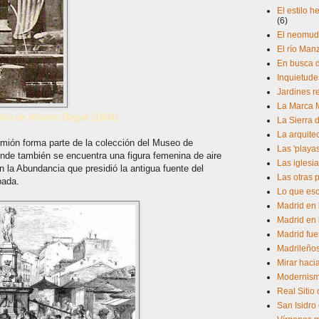
El estilo 
(6)
El neomud
El río Man
En busca d
Inquietude
Jardines r
La Marca 
afía de Alfonso Begué (1864).
La Sierra 
La arquite
dimión forma parte de la colección del Museo de
Las 'playa
onde también se encuentra una figura femenina de aire
Las iglesia
n la Abundancia que presidió la antigua fuente del
Las otras 
bada.
Lo que esc
Madrid en 
Madrid en 
Madrid fue
Madrileño
Mirar hacia
Modernism
Real Sitio
San Isidro