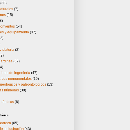
(60)
aturales
(7)
ones
(15)
8)
 conventos
(54)
nes y equipamiento
(37)
(3)
)
y platería
(2)
32)
jardines
(37)
4)
obras de ingeniería
(47)
 arcos monumentales
(19)
ueológicos y paleontológicos
(13)
nas húmedas
(30)
norámicas
(8)
tórica
barroco
(65)
e la Ilustración
(43)