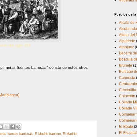
Vírgenes 
Pueblos de l
Alcalá de
Alcobenda
Aldea del 
Alpedrete
rcio del si
glo XIX.
Aranjuez
(
Becerril de
Boadilla d
Brunete
(1
 primeras fuentes barrocas" consta de estos otros
Buitrago d
Canencia
Cenicient
Cercedilla
Mariblanca)
Chinchón
Collado M
Collado Vi
Colmenar 
Colmenar d
El Boalo
(2
El Escorial
meras fuentes barrocas
,
El Madrid barroco
,
El Madrid