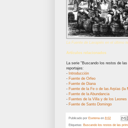
La Fuente de Lavapiés en el último te
Artículos relacionados
La serie "Buscando los restos de las
reportajes:
-
Introducción
-
Fuente de Orfeo
-
Fuente de Diana
-
Fuente de la Fe o de las Arpías (la 
-
Fuente de la Abundancia
-
Fuentes de la Villa y de los Leones
-
Fuente de Santo Domingo
Publicado por
Esetena
en
8:02
Etiquetas:
Buscando los restos de las pri