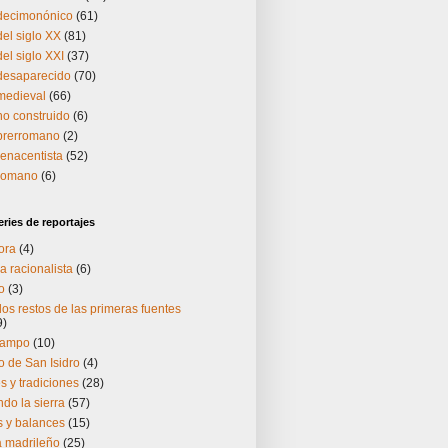
 decimonónico
(61)
del siglo XX
(81)
el siglo XXI
(37)
 desaparecido
(70)
medieval
(66)
no construido
(6)
 prerromano
(2)
renacentista
(52)
 romano
(6)
ries de reportajes
ora
(4)
a racionalista
(6)
o
(3)
os restos de las primeras fuentes
9)
Campo
(10)
 de San Isidro
(4)
 y tradiciones
(28)
do la sierra
(57)
s y balances
(15)
ía madrileño
(25)