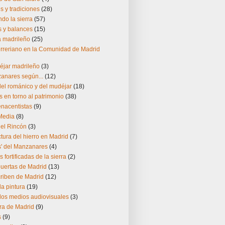
 y tradiciones
(28)
do la sierra
(57)
s y balances
(15)
ía madrileño
(25)
herreriano en la Comunidad de Madrid
éjar madrileño
(3)
zanares según...
(12)
el románico y del mudéjar
(18)
s en torno al patrimonio
(38)
enacentistas
(9)
Media
(8)
del Rincón
(3)
ctura del hierro en Madrid
(7)
s' del Manzanares
(4)
s fortificadas de la sierra
(2)
puertas de Madrid
(13)
riben de Madrid
(12)
la pintura
(19)
los medios audiovisuales
(3)
ra de Madrid
(9)
s
(9)