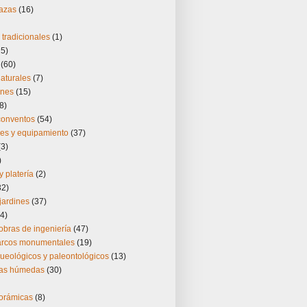
lazas
(16)
tradicionales
(1)
25)
(60)
aturales
(7)
ones
(15)
8)
 conventos
(54)
nes y equipamiento
(37)
(3)
)
y platería
(2)
32)
jardines
(37)
4)
obras de ingeniería
(47)
 arcos monumentales
(19)
ueológicos y paleontológicos
(13)
nas húmedas
(30)
norámicas
(8)