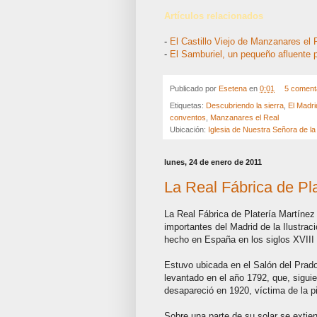
Artículos relacionados
-
El Castillo Viejo de Manzanares el 
-
El Samburiel, un pequeño afluente p
Publicado por
Esetena
en
0:01
5 coment
Etiquetas:
Descubriendo la sierra
,
El Madri
conventos
,
Manzanares el Real
Ubicación:
Iglesia de Nuestra Señora de la 
lunes, 24 de enero de 2011
La Real Fábrica de Pl
La Real Fábrica de Platería Martínez
importantes del Madrid de la Ilustrac
hecho en España en los siglos XVIII
Estuvo ubicada en el Salón del Prado,
levantado en el año 1792, que, sigui
desapareció en 1920, víctima de la p
Sobre una parte de su solar se extie