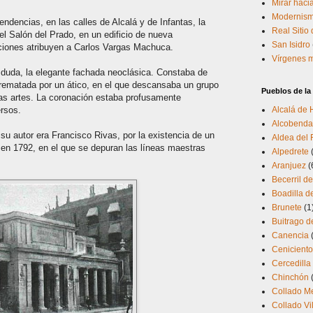
Mirar hacia
Modernism
dencias, en las calles de Alcalá y de Infantas, la
Real Sitio
el Salón del Prado, en un edificio de nueva
San Isidro
aciones atribuyen a Carlos Vargas Machuca.
Vírgenes 
duda, la elegante fachada neoclásica. Constaba de
a rematada por un ático, en el que descansaba un grupo
Pueblos de l
las artes. La coronación estaba profusamente
rsos.
Alcalá de
Alcobenda
u autor era Francisco Rivas, por la existencia de un
Aldea del 
o en 1792, en el que se depuran las líneas maestras
Alpedrete
Aranjuez
(
Becerril de
Boadilla d
Brunete
(1
Buitrago d
Canencia
Cenicient
Cercedilla
Chinchón
Collado M
Collado Vi