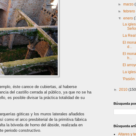
►
marzo
►
febrer
▼
enero
(
La igle
Señor
La Real
El monas
d...
El monas
h...
El arroy
La igle
'Pasión
templo, éste carece de cubiertas, al haberse
►
2010
(150
ncia del castillo cerrada al público, ya que no se ha
lo, es posible divisar la práctica totalidad de su
Búsqueda por 
rquerías góticas y los muros laterales añadidos
sí como el arco presbiterial de la primitiva fábrica
lta la bóveda de horno del ábside, realizada en
Búsqueda artí
te periodo constructivo.
Altares y 