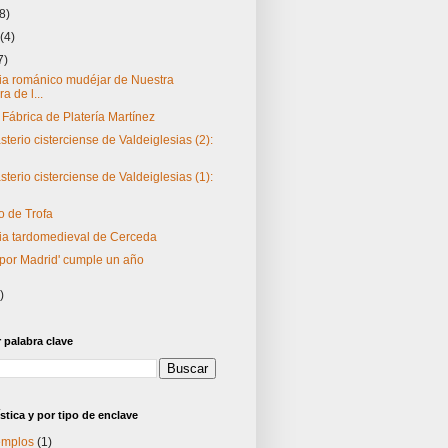
(8)
o
(4)
7)
sia románico mudéjar de Nuestra
a de l...
 Fábrica de Platería Martínez
terio cisterciense de Valdeiglesias (2):
terio cisterciense de Valdeiglesias (1):
o de Trofa
sia tardomedieval de Cerceda
 por Madrid' cumple un año
)
palabra clave
stica y por tipo de enclave
templos
(1)