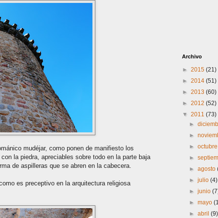
Archivo
►
2015
(21)
►
2014
(51)
►
2013
(60)
►
2012
(52)
▼
2011
(73)
►
diciem
►
noviem
►
octubr
 románico mudéjar, como ponen de manifiesto los
 con la piedra, apreciables sobre todo en la parte baja
►
septie
rma de aspilleras que se abren en la cabecera.
►
agosto
►
julio
(4)
como es preceptivo en la arquitectura religiosa
►
junio
(7
►
mayo
(
►
abril
(9