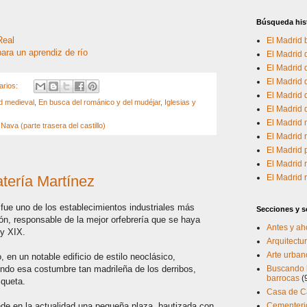
Búsqueda his
Real
El Madrid 
ara un aprendiz de río
El Madrid d
El Madrid
El Madrid 
arios:
El Madrid d
d medieval
,
En busca del románico y del mudéjar
,
Iglesias y
El Madrid
El Madrid 
Nava (parte trasera del castillo)
El Madrid 
El Madrid
El Madrid 
atería Martínez
El Madrid
 fue uno de los establecimientos industriales más
Secciones y se
ión, responsable de la mejor orfebrería que se haya
Antes y ah
 y XIX.
Arquitectur
Arte urban
 en un notable edificio de estilo neoclásico,
endo esa costumbre tan madrileña de los derribos,
Buscando l
barrocas
(
iqueta.
Casa de 
nde en la actualidad una pequeña plaza, bautizada con
Cementerio