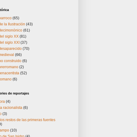
tórica
barroco
(65)
e la Ilustración
(43)
 decimonónico
(61)
del siglo XX
(81)
el siglo XXI
(37)
 desaparecido
(70)
medieval
(66)
no construido
(6)
 prerromano
(2)
renacentista
(52)
 romano
(6)
ries de reportajes
ora
(4)
a racionalista
(6)
o
(3)
os restos de las primeras fuentes
9)
Campo
(10)
 de San Isidro
(4)