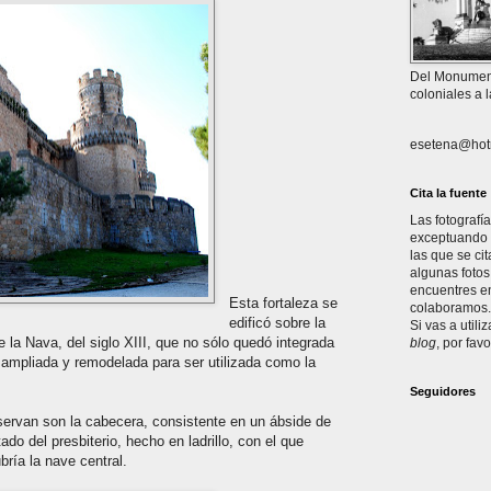
Del Monument
coloniales a 
esetena@hot
Cita la fuente
Las fotografí
exceptuando l
las que se ci
algunas fotos
encuentres en
Esta fortaleza se
colaboramos. 
edificó sobre la
Si vas a utili
e la Nava, del siglo XIII, que no sólo quedó integrada
blog
, por favo
e ampliada y remodelada para ser utilizada como la
Seguidores
servan son la cabecera, consistente en un ábside de
ado del presbiterio, hecho en ladrillo, con el que
ría la nave central.