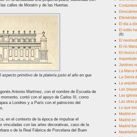
las calles de Moratín y de las Huertas.
Costumbres
Descubrien
Efeméride
El día a d
El estilo 
(6)
El neomud
El río Man
En busca d
Inquietude
Jardines r
La Marca 
 aspecto primitivo de la platería justo el año en que
La Sierra 
La arquite
Las 'playa
ragonés Antonio Martínez, con el nombre de Escuela de
Las iglesia
r momento, contó con el apoyo de Carlos III, como
Las otras 
jara a Londres y a París con el patrocinio del
Lo que esc
n.
Madrid en 
a, en el contexto de la época de impulsar el
Madrid en 
s vinculadas con las artes decorativas, caso de la
Madrid fue
rbara o de la Real Fábrica de Porcelana del Buen
Madrileño