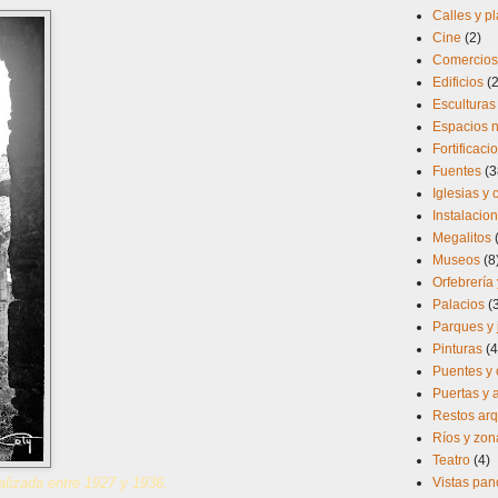
Calles y p
Cine
(2)
Comercios 
Edificios
(
Esculturas
Espacios n
Fortificaci
Fuentes
(3
Iglesias y
Instalacio
Megalitos
Museos
(8
Orfebrería 
Palacios
(
Parques y 
Pinturas
(4
Puentes y 
Puertas y
Restos arq
Ríos y zo
Teatro
(4)
alizada entre 1927 y 1936.
Vistas pa