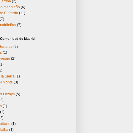
 arriba
(2)
o madrileño
(6)
 de El Pardo
(11)
(7)
madrileñas
(7)
a Comunidad de Madrid
 Henares
(2)
s
(1)
Fresno
(2)
(1)
6)
 la Sierra
(1)
el Monte
(3)
)
el Lozoya
(5)
(2)
os
(1)
(1)
(2)
ediano
(1)
llalba
(1)