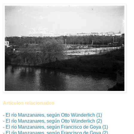
Artículos relacionados
-
El río Manzanares, según Otto Wünderlich (1)
-
El río Manzanares, según Otto Wünderlich (2)
-
El río Manzanares, según Francisco de Goya (1)
-
El río Manzanares, según Francisco de Goya (2)