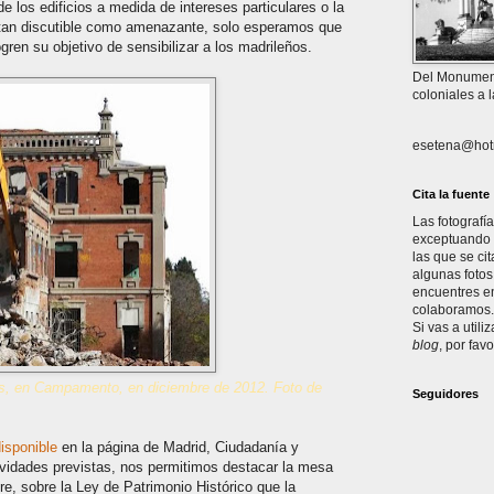
e los edificios a medida de intereses particulares o la
 tan discutible como amenazante, solo esperamos que
gren su objetivo de sensibilizar a los madrileños.
Del Monument
coloniales a 
esetena@hot
Cita la fuente
Las fotografí
exceptuando l
las que se ci
algunas fotos
encuentres en
colaboramos. 
Si vas a utili
blog
, por favo
es, en Campamento, en diciembre de 2012. Foto de
Seguidores
isponible
en la página de Madrid, Ciudadanía y
ividades previstas, nos permitimos destacar la mesa
e, sobre la Ley de Patrimonio Histórico que la