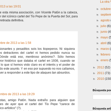
La otra
013 a las 19:01
►
octubr
e esta misma asociación, con Vicente Patón a la cabeza,
►
septie
 del icónico cartel del Tío Pepe de la Puerta del Sol, para
►
agosto
etirada definitiva.
►
julio
(6)
►
junio
(4
►
mayo
(
bre de 2013 a las 1:58
►
abril
(6
►
marzo
sionantes y pesaditos sois los tiopeperos. Ni siquiera
s detractores del cartel ni hemos pedido nunca su
►
febrer
. ¿Dónde está eso, mentiroso anónimo?. Sólo hemos
►
enero
(
ror histórico que databa el cartel en 1936, cuando se
lo que sí hemos visto claro es el interés y el poder de
►
2012
(52)
o este asunto. Y en eso por supuesto no nos callamos,
er a responder a este tipo de ataques tan absurdos.
►
2011
(73)
►
2010
(150
Búsqueda por 
embre de 2013 a las 19:29
stas, amigo Patón. Nada extraño para alguien que
es de ayer que el cartel del Tío Pepe "carece de
co-artístico" (?).
Búsqueda artí