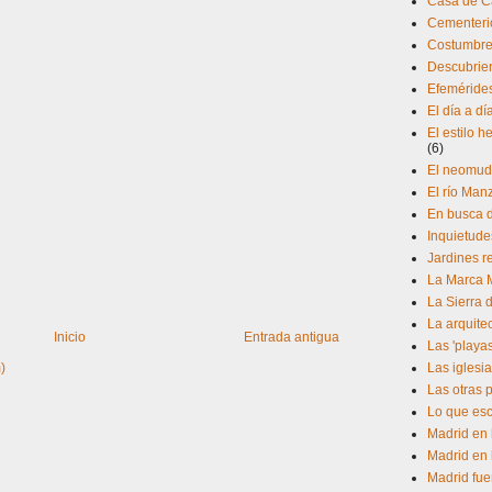
Casa de 
Cementerio
Costumbres
Descubrien
Efeméride
El día a d
El estilo 
(6)
El neomud
El río Man
En busca d
Inquietude
Jardines r
La Marca 
La Sierra 
La arquite
Inicio
Entrada antigua
Las 'playa
Las iglesia
)
Las otras 
Lo que esc
Madrid en 
Madrid en 
Madrid fue