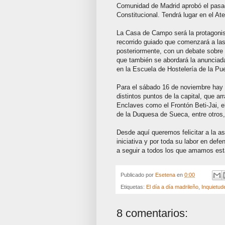
Comunidad de Madrid aprobó el pasado
Constitucional. Tendrá lugar en el At
La Casa de Campo será la protagonis
recorrido guiado que comenzará a las
posteriormente, con un debate sobre
que también se abordará la anunciada 
en la Escuela de Hostelería de la Pue
Para el sábado 16 de noviembre hay o
distintos puntos de la capital, que ar
Enclaves como el Frontón Beti-Jai, el
de la Duquesa de Sueca, entre otros,
Desde aquí queremos felicitar a la a
iniciativa y por toda su labor en def
a seguir a todos los que amamos est
Publicado por
Esetena
en
0:00
Etiquetas:
El día a día madrileño
,
Inquietud
8 comentarios: