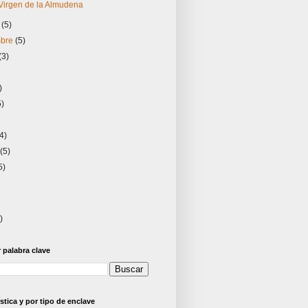
 Virgen de la Almudena
e
(5)
mbre
(5)
(3)
)
5)
)
(4)
o
(5)
5)
)
palabra clave
stica y por tipo de enclave