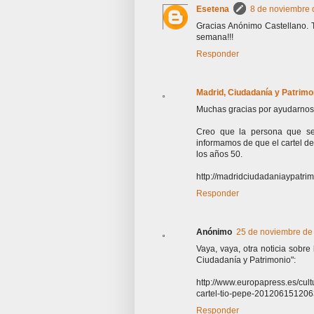
Esetena
8 de noviembre 
Gracias Anónimo Castellano. T
semana!!!
Responder
Madrid, Ciudadanía y Patrimon
Muchas gracias por ayudarnos a
Creo que la persona que se
informamos de que el cartel d
los años 50.
http://madridciudadaniaypatri
Responder
Anónimo
25 de noviembre de 
Vaya, vaya, otra noticia sobr
Ciudadanía y Patrimonio":
http://www.europapress.es/cultu
cartel-tio-pepe-201206151206
Responder