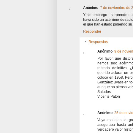
Anónimo
7 de noviembre de 2
Y sin embargo... sorprende qu
haya sido un acérrimo detractor
el que han estado pidiendo su r
Responder
Respuestas
Anónimo
9 de noviem
Por favor, que distor
hemos sido acérrimo
retirada definitiva
querido aclarar un er
colocó en 1958. Pero 
González Byass en tod
aunque no pienso volv
Saludos
Vicente Patón
Anónimo
25 de novi
Vaya modales te ga
aseguraba hasta ant
verdadero valor históri