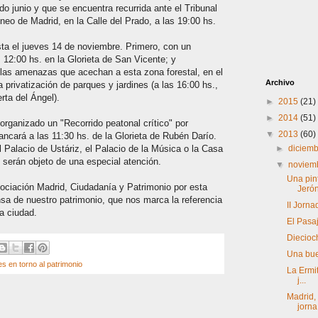
 junio y que se encuentra recurrida ante el Tribunal
eneo de Madrid, en la Calle del Prado, a las 19:00 hs.
ta el jueves 14 de noviembre. Primero, con un
 12:00 hs. en la Glorieta de San Vicente; y
 las amenazas que acechan a esta zona forestal, en el
Archivo
privatización de parques y jardines (a las 16:00 hs.,
rta del Ángel).
►
2015
(21)
►
2014
(51)
rganizado un "Recorrido peatonal crítico" por
▼
2013
(60)
rancará a las 11:30 hs. de la Glorieta de Rubén Darío.
 Palacio de Ustáriz, el Palacio de la Música o la Casa
►
diciem
 serán objeto de una especial atención.
▼
noviem
Una pin
sociación Madrid, Ciudadanía y Patrimonio por esta
Jeró
ensa de nuestro patrimonio, que nos marca la referencia
II Jorna
a ciudad.
El Pasa
Diecioc
Una buen
es en torno al patrimonio
La Ermit
j...
Madrid,
jorna.