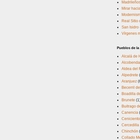
Madrileño
Mirar hacia
Modernism
Real Sitio
San Isidro
Vírgenes 
Pueblos de l
Alcalá de
Alcobenda
Aldea del 
Alpedrete
Aranjuez
(
Becerril de
Boadilla d
Brunete
(1
Buitrago d
Canencia
Cenicient
Cercedilla
Chinchón
Collado M