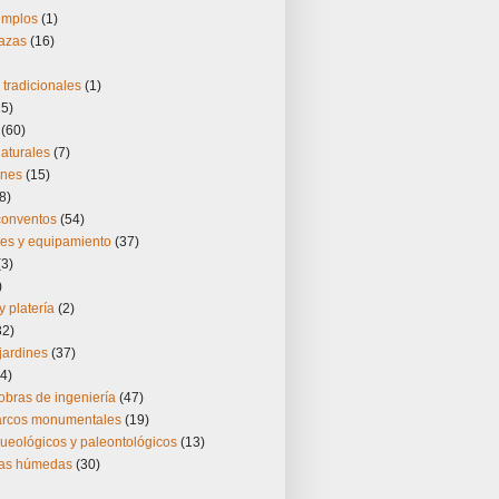
templos
(1)
lazas
(16)
tradicionales
(1)
25)
(60)
aturales
(7)
ones
(15)
8)
 conventos
(54)
nes y equipamiento
(37)
(3)
)
y platería
(2)
32)
jardines
(37)
4)
obras de ingeniería
(47)
 arcos monumentales
(19)
ueológicos y paleontológicos
(13)
nas húmedas
(30)