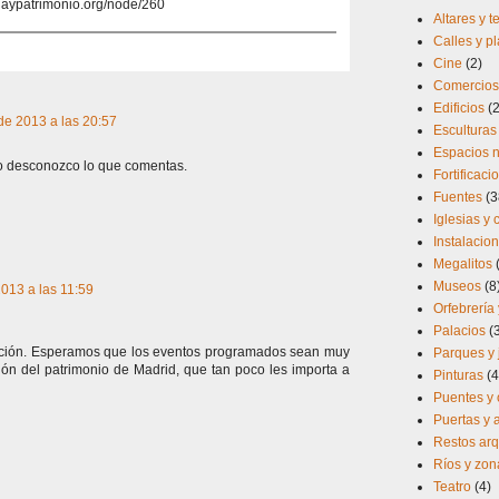
iaypatrimonio.org/node/260
Altares y 
Calles y p
Cine
(2)
Comercios 
Edificios
(
de 2013 a las 20:57
Esculturas
Espacios n
ro desconozco lo que comentas.
Fortificaci
Fuentes
(3
Iglesias y
Instalacio
Megalitos
Museos
(8
013 a las 11:59
Orfebrería 
Palacios
(
ación. Esperamos que los eventos programados sean muy
Parques y 
ión del patrimonio de Madrid, que tan poco les importa a
Pinturas
(4
Puentes y 
Puertas y
Restos arq
Ríos y zo
Teatro
(4)