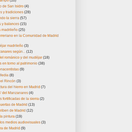
Campo
(10)
 de San Isidro
(4)
 y tradiciones
(28)
do la sierra
(57)
s y balances
(15)
ía madrileño
(25)
herreriano en la Comunidad de Madrid
éjar madrileño
(3)
zanares según...
(12)
el románico y del mudéjar
(18)
s en torno al patrimonio
(38)
enacentistas
(9)
Media
(8)
del Rincón
(3)
ctura del hierro en Madrid
(7)
s' del Manzanares
(4)
s fortificadas de la sierra
(2)
puertas de Madrid
(13)
riben de Madrid
(12)
la pintura
(19)
los medios audiovisuales
(3)
ra de Madrid
(9)