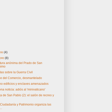
bre
(4)
bre
(8)
tura anónima del Prado de San
nimo
das sobre la Guerra Civil
je del Comercio, desmantelado
ho edificios y enclaves amenazados
a noticia: adiós al 'minivaticano'
a de San Pablo (2): el salón de recreo y
 Ciudadanía y Patrimonio organiza las
..