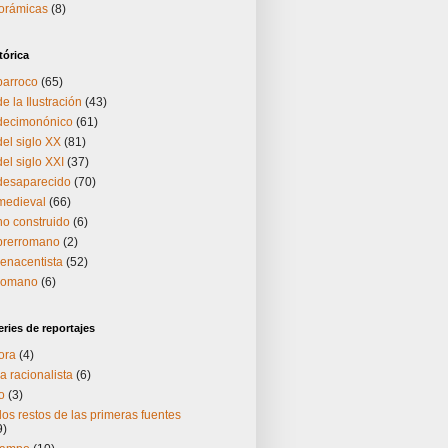
norámicas
(8)
tórica
barroco
(65)
e la Ilustración
(43)
 decimonónico
(61)
del siglo XX
(81)
el siglo XXI
(37)
 desaparecido
(70)
medieval
(66)
no construido
(6)
 prerromano
(2)
renacentista
(52)
 romano
(6)
ries de reportajes
ora
(4)
a racionalista
(6)
o
(3)
os restos de las primeras fuentes
9)