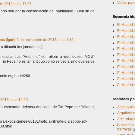
Vistas pa
de 2013 a las 13:07
odo sea por la conservación del patrimonio. Buen fin de
Búsqueda his
El Madrid 
El Madrid d
El Madrid
io (Igor)
9 de noviembre de 2013 a las 1:49
El Madrid 
 difundir las jornadas. :-)
El Madrid d
El Madrid
 oculta tras "Anónimo" se refiere a que desde MCyP
El Madrid 
e Tio Pepe no es tan antiguo como se decía sino que es de
El Madrid 
El Madrid
monio.org/node/260
El Madrid 
El Madrid
Secciones y se
2013 a las 19:49
Antes y ah
e la esmerada defensa del cartel de Tío Pepe por "Madrid,
Arquitectur
Arte urban
ra/exposiciones-00131/noticia-rifirrafe-dialectico-sol-
Buscando l
38.html
barrocas
(