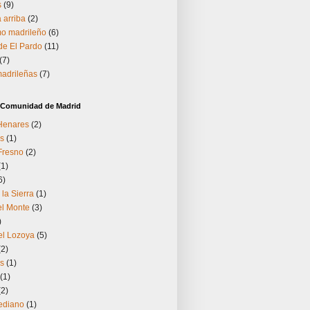
s
(9)
 arriba
(2)
o madrileño
(6)
 de El Pardo
(11)
(7)
madrileñas
(7)
a Comunidad de Madrid
 Henares
(2)
s
(1)
Fresno
(2)
(1)
6)
 la Sierra
(1)
el Monte
(3)
)
el Lozoya
(5)
(2)
os
(1)
(1)
(2)
ediano
(1)