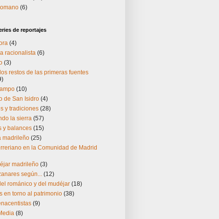
 romano
(6)
ries de reportajes
ora
(4)
a racionalista
(6)
o
(3)
os restos de las primeras fuentes
9)
Campo
(10)
 de San Isidro
(4)
 y tradiciones
(28)
do la sierra
(57)
s y balances
(15)
ía madrileño
(25)
herreriano en la Comunidad de Madrid
éjar madrileño
(3)
zanares según...
(12)
el románico y del mudéjar
(18)
s en torno al patrimonio
(38)
enacentistas
(9)
Media
(8)