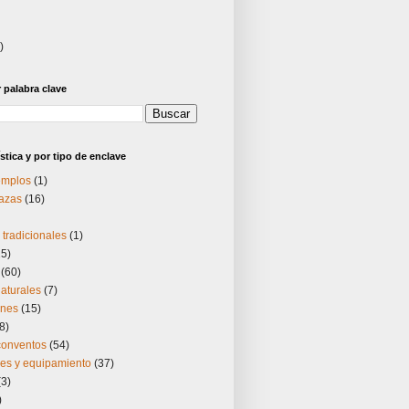
)
palabra clave
stica y por tipo de enclave
templos
(1)
lazas
(16)
tradicionales
(1)
25)
(60)
aturales
(7)
ones
(15)
8)
 conventos
(54)
nes y equipamiento
(37)
(3)
)