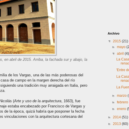
Archivo
▼
2015
(21)
►
mayo
(
▼
abril
(4
, en abril de 2015. Arriba, la fachada sur y abajo, la
La Casa
renac
'Entre d
lia de los Vargas, una de las más poderosas del
La Casa
a casa de campo en la margen derecha del río
renac
iguiendo una tradición muy arraigada en Italia, pero
La Fuen
eza.
►
marzo
icolás (
Arte y uso de la arquitectura
, 1663), fue
►
febrer
linaje estaba encabezado por Francisco de Vargas y
►
enero
(
os de la época, quizá habría que posponer la fecha
 vinculaciones con la arquitectura cortesana del
►
2014
(51)
►
2013
(60)