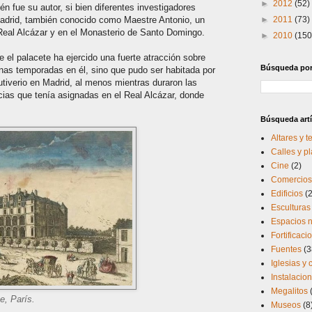
►
2012
(52)
n fue su autor, si bien diferentes investigadores
adrid, también conocido como Maestre Antonio, un
►
2011
(73)
l Real Alcázar y en el Monasterio de Santo Domingo.
►
2010
(150
 el palacete ha ejercido una fuerte atracción sobre
Búsqueda por 
unas temporadas en él, sino que pudo ser habitada por
utiverio en Madrid, al menos mientras duraron las
ias que tenía asignadas en el Real Alcázar, donde
Búsqueda artí
Altares y 
Calles y p
Cine
(2)
Comercios 
Edificios
(
Esculturas
Espacios n
Fortificaci
Fuentes
(3
Iglesias y
Instalacio
Megalitos
e, París.
Museos
(8