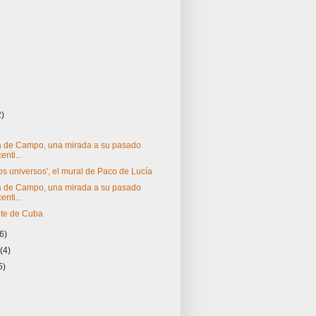
2)
)
 de Campo, una mirada a su pasado
enti...
os universos', el mural de Paco de Lucía
 de Campo, una mirada a su pasado
enti...
te de Cuba
(6)
o
(4)
5)