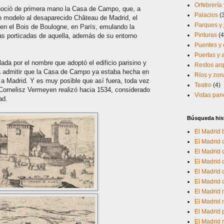
Orfebrería 
noció de primera mano la Casa de Campo, que, a
Palacios
(
mo modelo al desaparecido Château de Madrid, el
Parques y 
en el Bois de Boulogne, en París, emulando la
Pinturas
(4
ías porticadas de aquella, además de su entorno
Puentes y 
Puertas y
ada por el nombre que adoptó el edificio parisino y
Restos arq
 a admitir que la Casa de Campo ya estaba hecha en
Ríos y zo
 a Madrid. Y es muy posible que así fuera, toda vez
Teatro
(4)
Cornelisz Vermeyen realizó hacia 1534, considerado
Vistas pa
ad.
Búsqueda his
El Madrid 
El Madrid d
El Madrid
El Madrid 
El Madrid d
El Madrid
El Madrid 
El Madrid 
El Madrid
El Madrid 