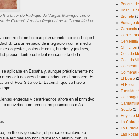
Becerril de
Boadilla d
ipe II a favor de Fadrique de Vargas Manrique como
Brunete
(1
asa de Campo'. Archivo Regional de la Comunidad de
Buitrago d
Canencia
Cenicient
 dentro del ambicioso plan urbanístico que Felipe II
Cercedilla
Madrid. Era un espacio de integración con el medio
Chinchón
arajes agrestes, cotos de caza, huertas y jardines,
Collado M
ad propia, dentro del ideal renacentista de la
Collado Vi
Colmenar 
o se aplicaba en España y, aunque prácticamente no
Colmenar d
en otras actuaciones desarrolladas por el monarca. Es
El Boalo
(2
a, en el Real Sitio de El Escorial, que se hizo a
El Escorial
Campo.
Fuentidueñ
Galapagar
ientes entregas y centrémonos ahora en el primitivo
Gargantilla
e se convirtiese en una de las posesiones más
Getafe
(1)
Hoyo de M
gas
La Cabrer
La Hiruela
ue, en líneas generales, el palacete mantuvo su
Las Rozas
do fue remodelado por Francesco Sabatini con un