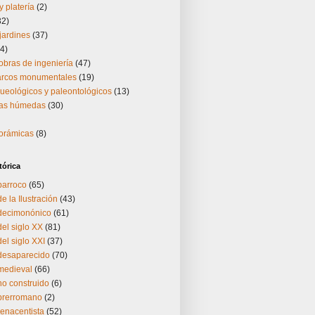
y platería
(2)
32)
jardines
(37)
4)
obras de ingeniería
(47)
 arcos monumentales
(19)
ueológicos y paleontológicos
(13)
nas húmedas
(30)
norámicas
(8)
tórica
barroco
(65)
e la Ilustración
(43)
 decimonónico
(61)
del siglo XX
(81)
el siglo XXI
(37)
 desaparecido
(70)
medieval
(66)
no construido
(6)
 prerromano
(2)
renacentista
(52)