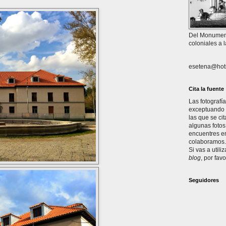
Del Monument
coloniales a 
esetena@hot
Cita la fuente
Las fotografí
exceptuando l
las que se ci
algunas fotos
encuentres en
colaboramos. 
Si vas a utili
blog
, por favo
Seguidores