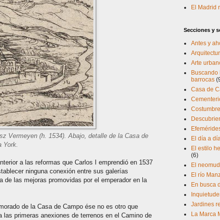
El Madrid
Secciones y se
Antes y ah
Arquitectur
Arte urban
Buscando l
barrocas
(
Casa de 
Cementerio
Costumbres
Descubrien
Efeméride
lisz Vermeyen (h. 1534). Abajo, detalle de la Casa de
El día a d
 York.
El estilo 
(6)
anterior a las reformas que Carlos I emprendió en 1537
El neomud
stablecer ninguna conexión entre sus galerías
El río Man
una de las mejoras promovidas por el emperador en la
En busca d
Inquietude
Jardines r
amorado de la Casa de Campo ése no es otro que
La Marca 
ra las primeras anexiones de terrenos en el Camino de