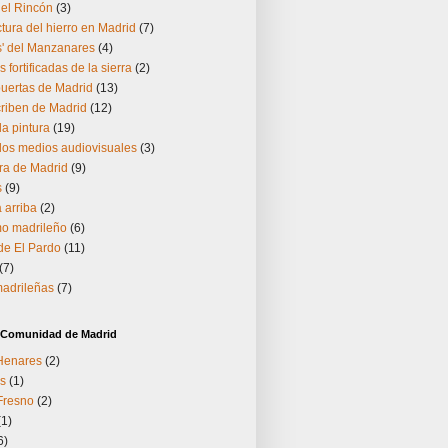
del Rincón
(3)
ctura del hierro en Madrid
(7)
s' del Manzanares
(4)
s fortificadas de la sierra
(2)
puertas de Madrid
(13)
riben de Madrid
(12)
la pintura
(19)
los medios audiovisuales
(3)
ra de Madrid
(9)
s
(9)
 arriba
(2)
o madrileño
(6)
 de El Pardo
(11)
(7)
madrileñas
(7)
a Comunidad de Madrid
 Henares
(2)
s
(1)
Fresno
(2)
(1)
6)