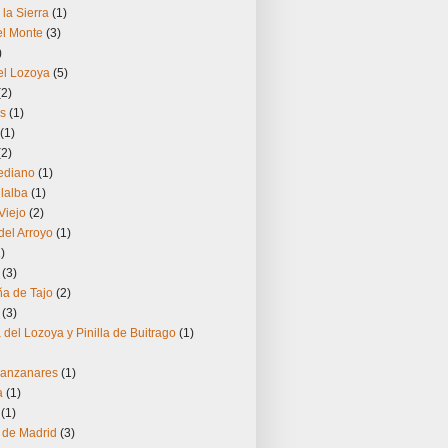
 la Sierra
(1)
el Monte
(3)
)
el Lozoya
(5)
(2)
os
(1)
(1)
(2)
ediano
(1)
llalba
(1)
Viejo
(2)
el Arroyo
(1)
)
(3)
a de Tajo
(2)
(3)
 del Lozoya y Pinilla de Buitrago
(1)
anzanares
(1)
a
(1)
(1)
 de Madrid
(3)