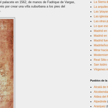
el palacete en 1562, de manos de Fadrique de Vargas,
La Sierra 
rés por crear una villa suburbana a los pies del
La arquite
.
Las 'playa
Las iglesia
Las otras 
Lo que esc
Madrid en 
Madrid en 
Madrid fue
Madrileño
Mirar hacia
Modernism
Real Sitio
San Isidro
Vírgenes 
Pueblos de l
Alcalá de
Alcobenda
Aldea del 
Alpedrete
Aranjuez
(