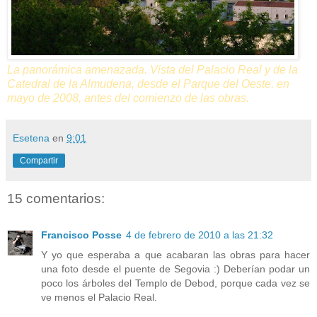
La panorámica amenazada. Vista del Palacio Real y de la
Catedral de la Almudena, desde el Parque del Oeste, en
mayo de 2008, antes del comienzo de las obras.
Esetena
en
9:01
Compartir
15 comentarios:
Francisco Posse
4 de febrero de 2010 a las 21:32
Y yo que esperaba a que acabaran las obras para hacer
una foto desde el puente de Segovia :) Deberían podar un
poco los árboles del Templo de Debod, porque cada vez se
ve menos el Palacio Real.