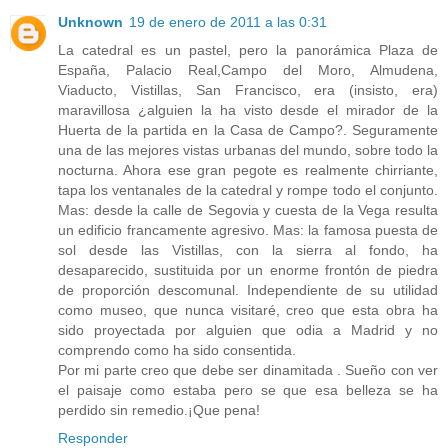
Unknown
19 de enero de 2011 a las 0:31
La catedral es un pastel, pero la panorámica Plaza de
España, Palacio Real,Campo del Moro, Almudena,
Viaducto, Vistillas, San Francisco, era (insisto, era)
maravillosa ¿alguien la ha visto desde el mirador de la
Huerta de la partida en la Casa de Campo?. Seguramente
una de las mejores vistas urbanas del mundo, sobre todo la
nocturna. Ahora ese gran pegote es realmente chirriante,
tapa los ventanales de la catedral y rompe todo el conjunto.
Mas: desde la calle de Segovia y cuesta de la Vega resulta
un edificio francamente agresivo. Mas: la famosa puesta de
sol desde las Vistillas, con la sierra al fondo, ha
desaparecido, sustituida por un enorme frontón de piedra
de proporción descomunal. Independiente de su utilidad
como museo, que nunca visitaré, creo que esta obra ha
sido proyectada por alguien que odia a Madrid y no
comprendo como ha sido consentida.
Por mi parte creo que debe ser dinamitada . Sueño con ver
el paisaje como estaba pero se que esa belleza se ha
perdido sin remedio.¡Que pena!
Responder