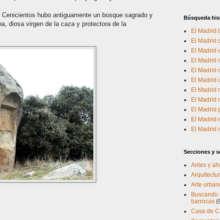
e Cenicientos hubo antiguamente un bosque sagrado y
Búsqueda his
 diosa virgen de la caza y protectora de la
El Madrid 
El Madrid d
El Madrid
El Madrid 
El Madrid d
El Madrid
El Madrid 
El Madrid 
El Madrid
El Madrid 
El Madrid
Secciones y se
Antes y ah
Arquitectur
Arte urban
Buscando l
barrocas
(
Casa de 