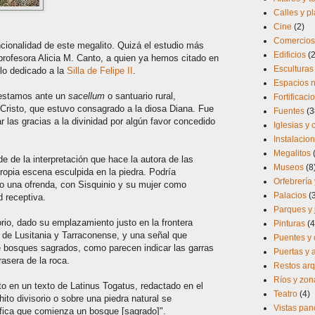
Calles y p
Cine
(2)
Comercios 
cionalidad de este megalito. Quizá el estudio más
Edificios
(
 profesora Alicia M. Canto, a quien ya hemos citado en
Esculturas
ulo dedicado a la
Silla de Felipe II
.
Espacios n
, estamos ante un
sacellum
o santuario rural,
Fortificaci
 Cristo, que estuvo consagrado a la diosa Diana. Fue
Fuentes
(3
r las gracias a la divinidad por algún favor concedido
Iglesias y
Instalacio
Megalitos
e de la interpretación que hace la autora de las
Museos
(8
ropia escena esculpida en la piedra. Podría
Orfebrería 
o una ofrenda, con Sisquinio y su mujer como
Palacios
(
d receptiva.
Parques y 
orio, dado su emplazamiento justo en la frontera
Pinturas
(4
s de Lusitania y Tarraconense, y una señal que
Puentes y 
e bosques sagrados, como parecen indicar las garras
Puertas y
asera de la roca.
Restos arq
Ríos y zo
to en un texto de Latinus Togatus, redactado en el
Teatro
(4)
 hito divisorio o sobre una piedra natural se
Vistas pa
nifica que comienza un bosque [sagrado]".