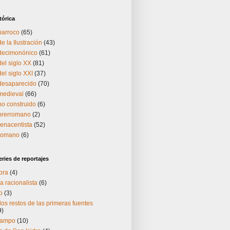
tórica
barroco
(65)
e la Ilustración
(43)
 decimonónico
(61)
del siglo XX
(81)
el siglo XXI
(37)
 desaparecido
(70)
medieval
(66)
no construido
(6)
 prerromano
(2)
renacentista
(52)
 romano
(6)
ries de reportajes
ora
(4)
a racionalista
(6)
o
(3)
os restos de las primeras fuentes
9)
Campo
(10)