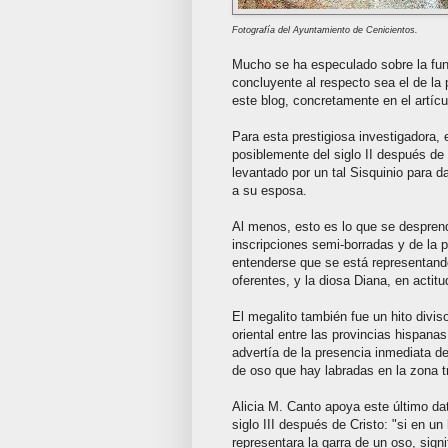
Fotografía del Ayuntamiento de Cenicientos.
Mucho se ha especulado sobre la fun
concluyente al respecto sea el de la
este blog, concretamente en el artíc
Para esta prestigiosa investigadora
posiblemente del siglo II después de
levantado por un tal Sisquinio para da
a su esposa.
Al menos, esto es lo que se desprend
inscripciones semi-borradas y de la p
entenderse que se está representand
oferentes, y la diosa Diana, en actitu
El megalito también fue un hito divis
oriental entre las provincias hispana
advertía de la presencia inmediata d
de oso que hay labradas en la zona tr
Alicia M. Canto apoya este último da
siglo III después de Cristo: "si en un
representara la garra de un oso, sig