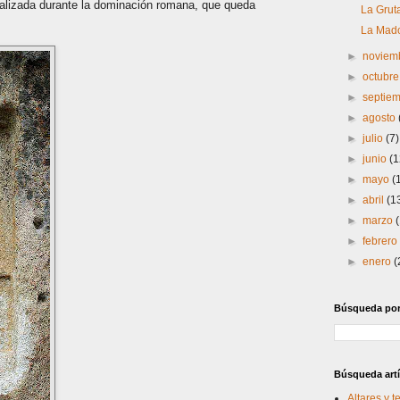
ealizada durante la dominación romana, que queda
La Grut
La Mad
►
noviem
►
octubr
►
septie
►
agosto
►
julio
(7)
►
junio
(1
►
mayo
(
►
abril
(1
►
marzo
►
febrer
►
enero
(
Búsqueda por 
Búsqueda artí
Altares y 