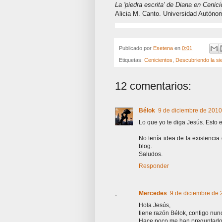
La 'piedra escrita' de Diana en Cenici
Alicia M. Canto. Universidad Autóno
Publicado por
Esetena
en
0:01
Etiquetas:
Cenicientos
,
Descubriendo la si
12 comentarios:
Bélok
9 de diciembre de 2010 
Lo que yo te diga Jesús. Esto e
No tenía idea de la existenci
blog.
Saludos.
Responder
Mercedes
9 de diciembre de 
Hola Jesús,
tiene razón Bélok, contigo nun
Hace poco me han preguntado si