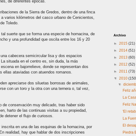
nes, de diferentes épocas.
tribaciones de la Sierra de Gredos, dentro de una finca
, a varios kilómetros del casco urbano de Cenicientos,
 de Toledo.
e tal suerte que se forma una especie de hornacina, de
Archivo
ncho y una profundidad que oscila entre los 16 y 20
►
2015
(21)
►
2014
(51)
una cabecera semicircular lisa y dos espacios
►
2013
(60)
 La situada en el centro es, sin duda, la más
►
2012
(52)
 escena en bajorrelieve, donde se representan dos
►
2011
(73)
as ellas ataviadas con atuendos romanos.
▼
2010
(150
ueden apreciarse dos siluetas borrosas de animales,
▼
diciem
se con un toro y la otra con una ternera o, tal vez,
Feliz a
La Casa
Feliz N
o de conservación muy delicado, tras haber sido
ien, harto de las continuas visitas a su propiedad,
'El ret
e detener el flujo de curiosos.
La Fuen
El desa
y inscrita en una de las esquinas de la hornacina, por
. En realidad, hay que hablar de dos inscripciones
Piedra E