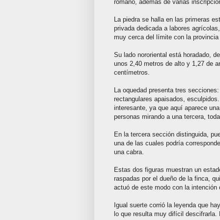
romano, además de varias inscripcio
La piedra se halla en las primeras es
privada dedicada a labores agrícolas
muy cerca del límite con la provincia
Su lado nororiental está horadado, d
unos 2,40 metros de alto y 1,27 de a
centímetros.
La oquedad presenta tres secciones: 
rectangulares apaisados, esculpidos.
interesante, ya que aquí aparece una
personas mirando a una tercera, tod
En la tercera sección distinguida, p
una de las cuales podría corresponder
una cabra.
Estas dos figuras muestran un estad
raspadas por el dueño de la finca, qu
actuó de este modo con la intención d
Igual suerte corrió la leyenda que ha
lo que resulta muy difícil descifrarla