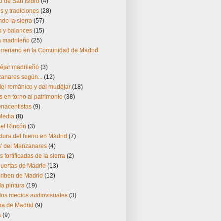
 de San Isidro
(4)
 y tradiciones
(28)
do la sierra
(57)
s y balances
(15)
ía madrileño
(25)
herreriano en la Comunidad de Madrid
éjar madrileño
(3)
zanares según...
(12)
el románico y del mudéjar
(18)
s en torno al patrimonio
(38)
enacentistas
(9)
Media
(8)
del Rincón
(3)
ctura del hierro en Madrid
(7)
s' del Manzanares
(4)
s fortificadas de la sierra
(2)
puertas de Madrid
(13)
riben de Madrid
(12)
la pintura
(19)
los medios audiovisuales
(3)
ra de Madrid
(9)
s
(9)