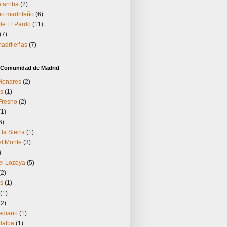
 arriba
(2)
o madrileño
(6)
 de El Pardo
(11)
(7)
madrileñas
(7)
a Comunidad de Madrid
 Henares
(2)
s
(1)
Fresno
(2)
(1)
6)
 la Sierra
(1)
el Monte
(3)
)
el Lozoya
(5)
(2)
os
(1)
(1)
(2)
ediano
(1)
llalba
(1)