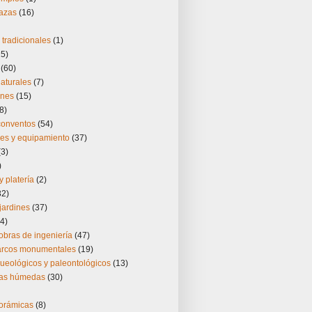
lazas
(16)
tradicionales
(1)
25)
(60)
aturales
(7)
ones
(15)
8)
 conventos
(54)
nes y equipamiento
(37)
(3)
)
y platería
(2)
32)
jardines
(37)
4)
obras de ingeniería
(47)
 arcos monumentales
(19)
ueológicos y paleontológicos
(13)
nas húmedas
(30)
norámicas
(8)