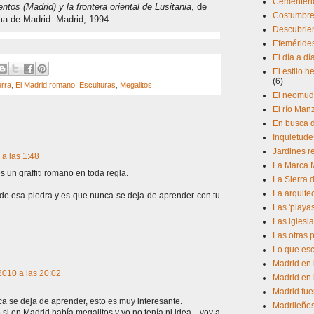
Cementerio
entos (Madrid) y la frontera oriental de Lusitania
, de
Costumbres
ma de Madrid. Madrid, 1994
Descubrien
Efeméride
El día a d
El estilo 
(6)
erra
,
El Madrid romano
,
Esculturas
,
Megalitos
El neomud
El río Man
En busca d
Inquietude
Jardines r
a las 1:48
La Marca 
s un graffiti romano en toda regla.
La Sierra 
La arquite
a de esa piedra y es que nunca se deja de aprender con tu
Las 'playa
Las iglesia
Las otras 
Lo que esc
Madrid en 
2010 a las 20:02
Madrid en 
Madrid fue
ca se deja de aprender, esto es muy interesante.
Madrileño
 en Madrid había megalitos y yo no tenía ni idea... voy a