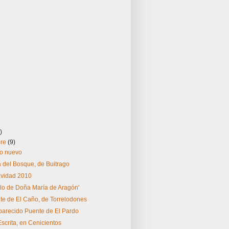
)
bre
(9)
ño nuevo
 del Bosque, de Buitrago
avidad 2010
ablo de Doña María de Aragón'
te de El Caño, de Torrelodones
parecido Puente de El Pardo
scrita, en Cenicientos