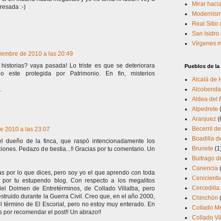
Mirar hacia
resada :-)
Modernism
Real Sitio
San Isidro
Vírgenes 
ciembre de 2010 a las 20:49
historias? vaya pasada! Lo triste es que se deteriorara
Pueblos de l
 este protegida por Patrimonio. En fin, misterios
Alcalá de
.
Alcobenda
Aldea del 
Alpedrete
Aranjuez
(
Becerril de
e 2010 a las 23:07
Boadilla d
 el dueño de la finca, que raspó intencionadamente los
Brunete
(1
pciones. Pedazo de bestia...!! Gracias por tu comentario. Un
Buitrago d
Canencia
s por lo que dices, pero soy yo el que aprendo con toda
Cenicient
por tu estupendo blog. Con respecto a los megalitos
Cercedilla
el Dolmen de Entretérminos, de Collado Villalba, pero
struido durante la Guerra Civil. Creo que, en el año 2000,
Chinchón
l término de El Escorial, pero no estoy muy enterado. En
Collado M
 por recomendar el post!! Un abrazo!!
Collado Vi