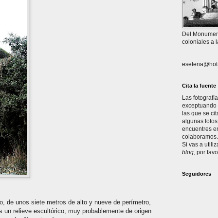
Del Monument
coloniales a 
esetena@hot
Cita la fuente
Las fotografí
exceptuando l
las que se ci
algunas fotos
encuentres en
colaboramos. 
Si vas a utili
blog
, por favo
Seguidores
to, de unos siete metros de alto y nueve de perímetro,
s un relieve escultórico, muy probablemente de origen