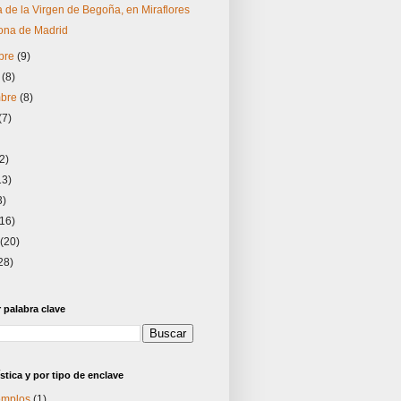
a de la Virgen de Begoña, en Miraflores
ona de Madrid
bre
(9)
e
(8)
mbre
(8)
(7)
2)
13)
3)
(16)
o
(20)
28)
palabra clave
stica y por tipo de enclave
templos
(1)