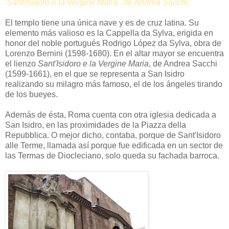
'Sant'Isidoro e la Vergine Maria', de Andrea Sacchi.
El templo tiene una única nave y es de cruz latina. Su
elemento más valioso es la Cappella da Sylva, erigida en
honor del noble portugués Rodrigo López da Sylva, obra de
Lorenzo Bernini (1598-1680). En el altar mayor se encuentra
el lienzo
Sant'Isidoro e la Vergine Maria
,
de Andrea Sacchi
(1599-1661), en el que se representa a San Isidro
realizando su milagro más famoso, el de los ángeles tirando
de los bueyes.
Además de ésta, Roma cuenta con otra iglesia dedicada a
San Isidro, en las proximidades de la Piazza della
Repubblica. O mejor dicho, contaba, porque de Sant'Isidoro
alle Terme, llamada así porque fue edificada en un sector de
las Termas de Diocleciano, solo queda su fachada barroca.