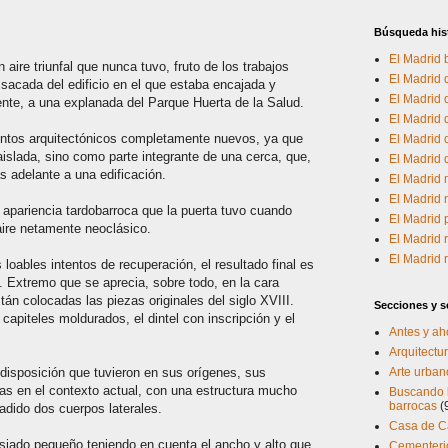
Búsqueda his
El Madrid 
 aire triunfal que nunca tuvo, fruto de los trabajos
El Madrid d
sacada del edificio en el que estaba encajada y
El Madrid
nte, a una explanada del Parque Huerta de la Salud.
El Madrid 
mentos arquitectónicos completamente nuevos, ya que
El Madrid d
aislada, sino como parte integrante de una cerca, que,
El Madrid
 adelante a una edificación.
El Madrid 
El Madrid 
 apariencia tardobarroca que la puerta tuvo cuando
El Madrid
aire netamente neoclásico.
El Madrid 
El Madrid
 loables intentos de recuperación, el resultado final es
. Extremo que se aprecia, sobre todo, en la cara
án colocadas las piezas originales del siglo XVIII.
Secciones y se
capiteles moldurados, el dintel con inscripción y el
Antes y ah
Arquitectur
disposición que tuvieron en sus orígenes, sus
Arte urban
s en el contexto actual, con una estructura mucho
Buscando l
barrocas
(
dido dos cuerpos laterales.
Casa de 
asiado pequeño teniendo en cuenta el ancho y alto que
Cementerio