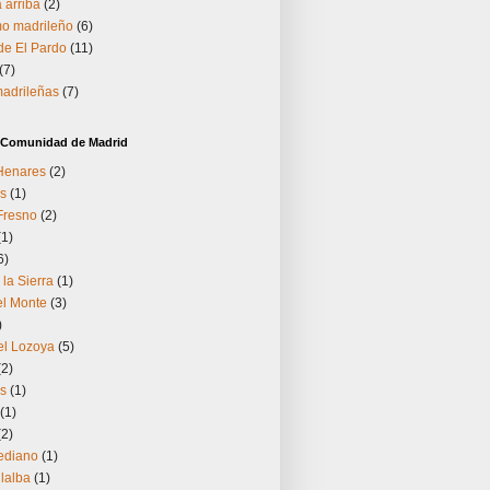
 arriba
(2)
o madrileño
(6)
 de El Pardo
(11)
(7)
madrileñas
(7)
a Comunidad de Madrid
 Henares
(2)
s
(1)
Fresno
(2)
(1)
6)
 la Sierra
(1)
el Monte
(3)
)
el Lozoya
(5)
(2)
os
(1)
(1)
(2)
ediano
(1)
llalba
(1)