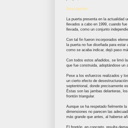
Descripción
La puerta presenta en la actualidad un
llevados a cabo en 1999, cuando fue 
llevada, como un conjunto independie
Con tal fin fueron incorporados ele
la puerta no fue diseñada para estar 
como se acaba indicar, dejó paso más
Con todos estos añadidos, se limó la
que fue construida, adoptándose un 
Pese a los esfuerzos realizados y los
un cierto efecto de desestructuración
septentrional, donde precisamente est
Éstas son las jambas delanteras, los 
frontón triangular.
Aunque se ha respetado fielmente la 
dimensiones no parecen las adecuada
más grande que antes, al haberse aña
El frontón, en concreto, resulta dem