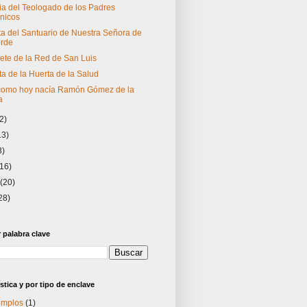
sia del Teologado de los Padres
nicos
ta del Santuario de Nuestra Señora de
erde
lete de la Red de San Luis
ta de la Huerta de la Salud
 como hoy nacía Ramón Gómez de la
a
2)
13)
3)
(16)
o
(20)
28)
palabra clave
stica y por tipo de enclave
templos
(1)