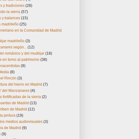
 y tradiciones
(28)
do la sierra
(57)
s y balances
(15)
ía madrileño
(25)
herreriano en la Comunidad de Madrid
éjar madrileño
(3)
zanares según...
(12)
el románico y del mudéjar
(18)
s en torno al patrimonio
(38)
enacentistas
(9)
Media
(8)
del Rincón
(3)
ctura del hierro en Madrid
(7)
s' del Manzanares
(4)
s fortificadas de la sierra
(2)
puertas de Madrid
(13)
riben de Madrid
(12)
la pintura
(19)
los medios audiovisuales
(3)
ra de Madrid
(9)
s
(9)