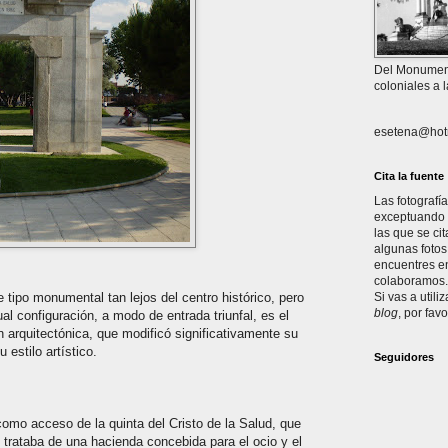
Del Monument
coloniales a 
esetena@hot
Cita la fuente
Las fotografí
exceptuando l
las que se ci
algunas fotos
encuentres en
colaboramos. 
e tipo monumental tan lejos del centro histórico, pero
Si vas a utili
blog
, por favo
l configuración, a modo de entrada triunfal, es el
n arquitectónica, que modificó significativamente su
 estilo artístico.
Seguidores
como acceso de la quinta del Cristo de la Salud, que
 trataba de una hacienda concebida para el ocio y el