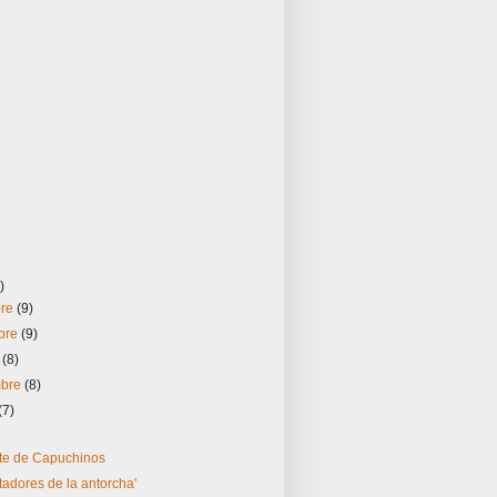
)
bre
(9)
bre
(9)
e
(8)
mbre
(8)
(7)
te de Capuchinos
tadores de la antorcha'