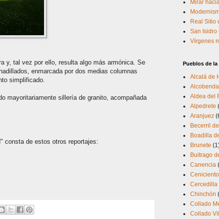
Mirar hacia
Modernism
Real Sitio
San Isidro
Vírgenes 
a y, tal vez por ello, resulta algo más armónica. Se
Pueblos de l
mohadillados, enmarcada por dos medias columnas
Alcalá de
to simplificado.
Alcobenda
Aldea del 
do mayoritariamente sillería de granito, acompañada
Alpedrete
Aranjuez
(
Becerril de
Boadilla d
" consta de estos otros reportajes:
Brunete
(1
Buitrago d
Canencia
Cenicient
Cercedilla
Chinchón
Collado M
Collado Vi