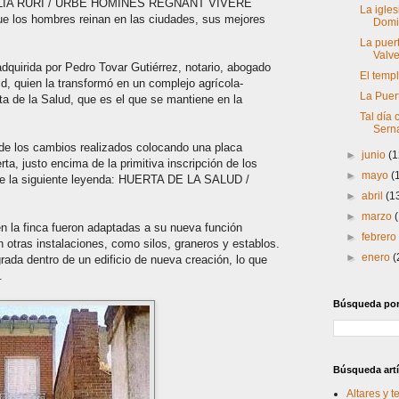
A RURI / URBE HOMINES REGNANT VIVERE
La igle
los hombres reinan en las ciudades, sus mejores
Domi
La puer
Valv
 adquirida por Pedro Tovar Gutiérrez, notario, abogado
El temp
d, quien la transformó en un complejo agrícola-
La Puer
ta de la Salud, que es el que se mantiene en la
Tal día
Sern
 de los cambios realizados colocando una placa
►
junio
(1
ta, justo encima de la primitiva inscripción de los
►
mayo
(
rse la siguiente leyenda: HUERTA DE LA SALUD /
►
abril
(1
►
marzo
n la finca fueron adaptadas a su nueva función
►
febrer
on otras instalaciones, como silos, graneros y establos.
►
enero
(
rada dentro de un edificio de nueva creación, lo que
.
Búsqueda por 
Búsqueda artí
Altares y 