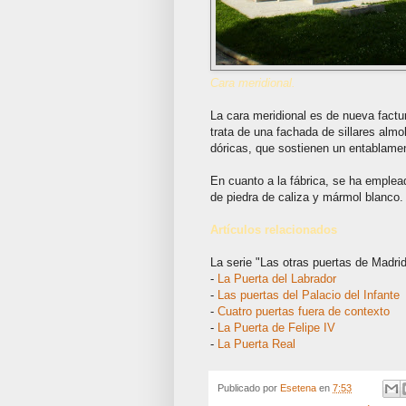
Cara meridional.
La cara meridional es de nueva factur
trata de una fachada de sillares al
dóricas, que sostienen un entablamen
En cuanto a la fábrica, se ha emplea
de piedra de caliza y mármol blanco.
Artículos relacionados
La serie "Las otras puertas de Madrid
-
La Puerta del Labrador
-
Las puertas del Palacio del Infante
-
Cuatro puertas fuera de contexto
-
La Puerta de Felipe IV
-
La Puerta Real
Publicado por
Esetena
en
7:53