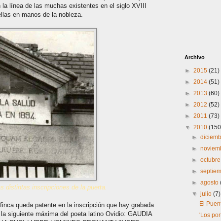
 la línea de las muchas existentes en el siglo XVIII
 ellas en manos de la nobleza.
Archivo
►
2015
(21)
►
2014
(51)
►
2013
(60)
►
2012
(52)
►
2011
(73)
▼
2010
(150
►
diciem
►
noviem
►
octubr
►
septie
►
agosto
 distintas inscripciones de la puerta.
▼
julio
(7)
El Puen
 finca queda patente en la inscripción que hay grabada
ra la siguiente máxima del poeta latino Ovidio: GAUDIA
'Los por