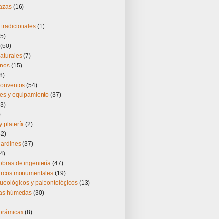
lazas
(16)
tradicionales
(1)
25)
(60)
aturales
(7)
ones
(15)
8)
 conventos
(54)
nes y equipamiento
(37)
(3)
)
y platería
(2)
32)
jardines
(37)
4)
obras de ingeniería
(47)
 arcos monumentales
(19)
ueológicos y paleontológicos
(13)
nas húmedas
(30)
norámicas
(8)