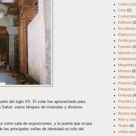
Calles y p
Cine
(2)
Comercios 
Edificios
(
Esculturas
Espacios n
Fortificaci
Fuentes
(3
Iglesias y
Instalacio
Megalitos
Museos
(8
Orfebrería 
Palacios
(
Parques y 
rmaba parte de un edificio.
Pinturas
(4
cuarto del siglo XX. El solar fue aprovechado para
Puentes y 
a Salud, varios bloques de viviendas y diversos
Puertas y
Restos arq
Ríos y zo
iza como sala de exposiciones, y la puerta que ocupa
Teatro
(4)
e las principales señas de identidad no sólo del
Vistas pa