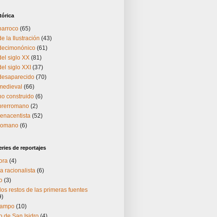
tórica
barroco
(65)
e la Ilustración
(43)
 decimonónico
(61)
del siglo XX
(81)
el siglo XXI
(37)
 desaparecido
(70)
medieval
(66)
no construido
(6)
 prerromano
(2)
renacentista
(52)
 romano
(6)
ries de reportajes
ora
(4)
a racionalista
(6)
o
(3)
os restos de las primeras fuentes
9)
Campo
(10)
 de San Isidro
(4)