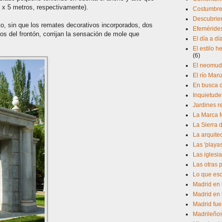
 x 5 metros, respectivamente).
Costumbres
Descubrien
o, sin que los remates decorativos incorporados, dos
Efeméride
os del frontón, corrijan la sensación de mole que
El día a d
El estilo 
(6)
El neomud
El río Man
En busca d
Inquietude
Jardines r
La Marca 
La Sierra 
La arquite
Las 'playa
Las iglesia
Las otras 
Lo que esc
Madrid en 
Madrid en 
Madrid fue
Madrileño