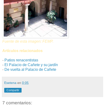
Fuente de esta imagen: FEMP.
Artículos relacionados
-
Patios renacentistas
-
El Palacio de Cañete y su jardín
-
De vuelta al Palacio de Cañete
Esetena
en
0:05
Compartir
7 comentarios: